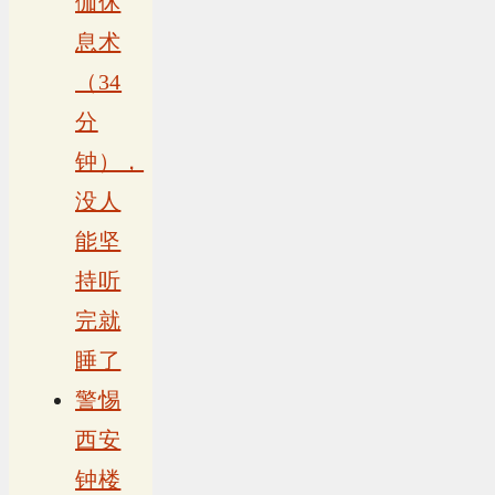
伽休
息术
（34
分
钟），
没人
能坚
持听
完就
睡了
警惕
西安
钟楼