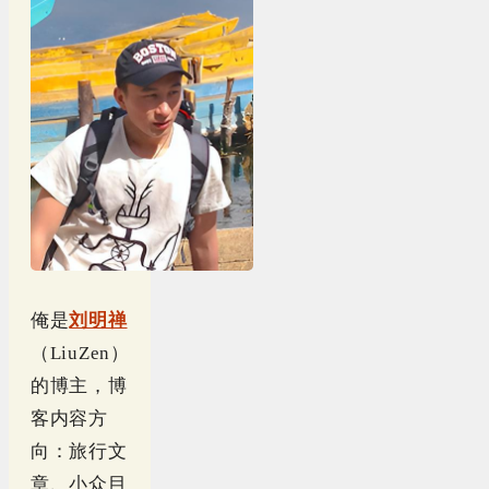
俺是
刘明禅
（LiuZen）
的博主，博
客内容方
向：旅行文
章、小众目