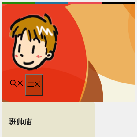
跳
至
内
容
菜
单
班帅庙