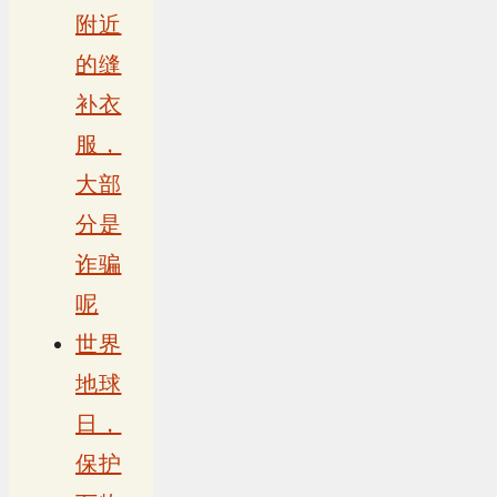
附近
的缝
补衣
服，
大部
分是
诈骗
呢
世界
地球
日，
保护