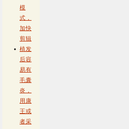
模
式，
加快
剪辑
植发
后容
易有
毛囊
炎，
用康
王或
者采