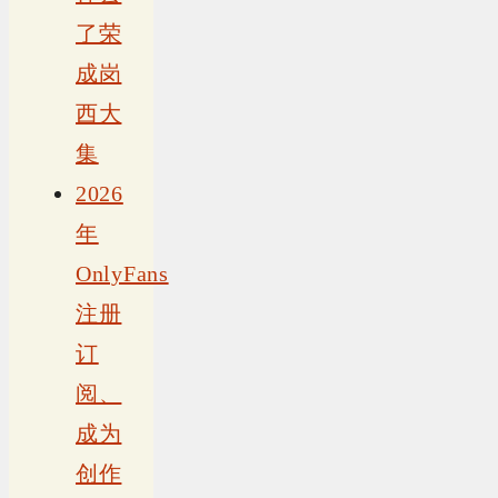
了荣
成岗
西大
集
2026
年
OnlyFans
注册
订
阅、
成为
创作