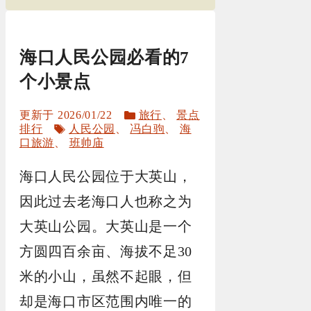
海口人民公园必看的7
个小景点
分
2026/01/22
旅行
、
景点
标
类
排行
人民公园
、
冯白驹
、
海
签
口旅游
、
班帅庙
海口人民公园位于大英山，
因此过去老海口人也称之为
大英山公园。大英山是一个
方圆四百余亩、海拔不足30
米的小山，虽然不起眼，但
却是海口市区范围内唯一的