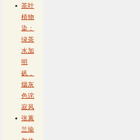
茶叶
植物
染：
绿茶
水加
明
矾，
烟灰
色诧
寂风
张蕙
兰瑜