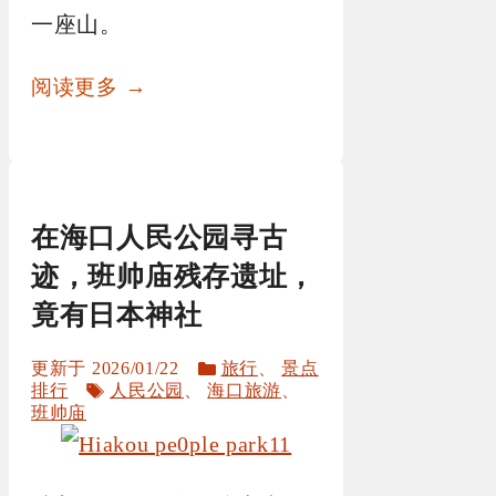
一座山。
阅读更多 →
在海口人民公园寻古
迹，班帅庙残存遗址，
竟有日本神社
分
2026/01/22
旅行
、
景点
标
类
排行
人民公园
、
海口旅游
、
签
班帅庙