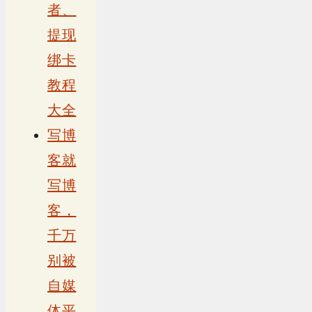
者、
提现
绑卡
教程
大全
写博
客就
写博
客，
千万
别被
自媒
体平