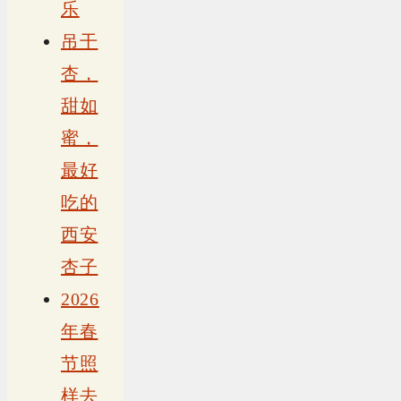
乐
吊干
杏，
甜如
蜜，
最好
吃的
西安
杏子
2026
年春
节照
样去