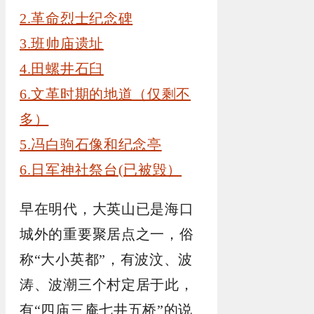
2.革命烈士纪念碑
3.班帅庙遗址
4.田螺井石臼
6.文革时期的地道（仅剩不
多）
5.冯白驹石像和纪念亭
6.日军神社祭台(已被毁）
早在明代，大英山已是海口
城外的重要聚居点之一，俗
称“大小英都”，有波汶、波
涛、波潮三个村定居于此，
有“四庙三庵七井五桥”的说