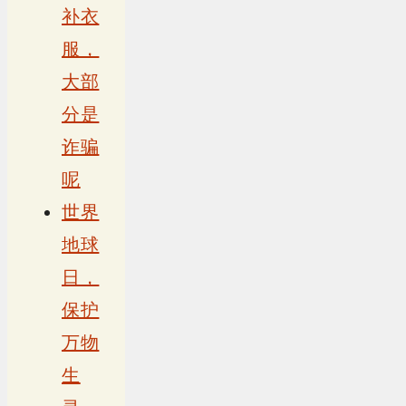
补衣
服，
大部
分是
诈骗
呢
世界
地球
日，
保护
万物
生