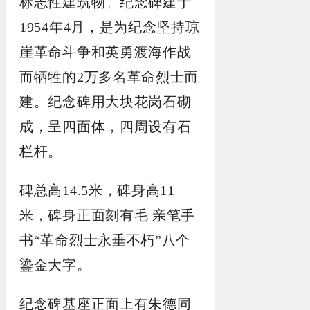
标志性建筑物。纪念碑建于
1954年4月，是为纪念坚持琼
崖革命斗争和英勇渡海作战
而牺牲的2万多名革命烈士而
建。纪念碑用大块花岗石砌
成，呈四面体，四周设有石
栏杆。
碑总高14.5米，碑身高11
米，碑身正面刻有毛 亲笔手
书“革命烈士永垂不朽”八个
鎏金大字。
纪念碑基座正面上有朱德同