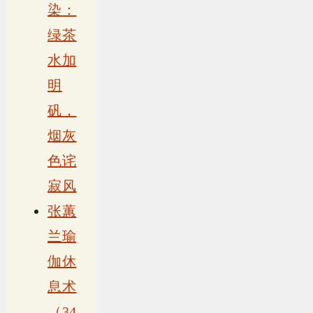
染：
绿茶
水加
明
矾，
烟灰
色诧
寂风
张蕙
兰瑜
伽休
息术
（34