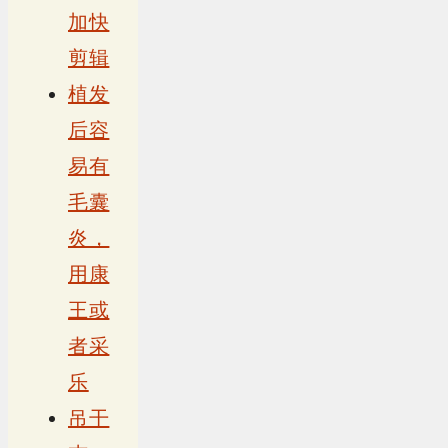
加快
剪辑
植发
后容
易有
毛囊
炎，
用康
王或
者采
乐
吊干