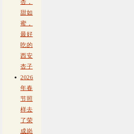
杏，
甜如
蜜，
最好
吃的
西安
杏子
2026
年春
节照
样去
了荣
成岗