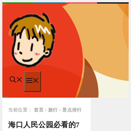
跳
至
内
容
菜
单
首页
›
旅行
›
景点排行
海口人民公园必看的7