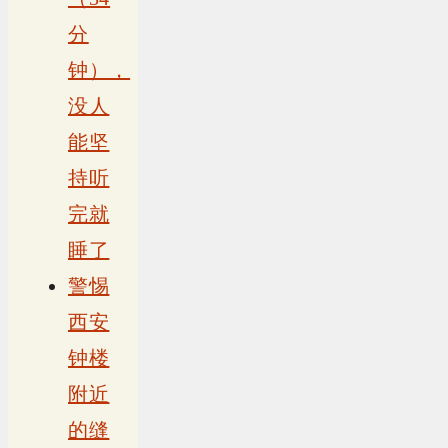
分
钟），
没人
能坚
持听
完就
睡了
警惕
西安
钟楼
附近
的缝