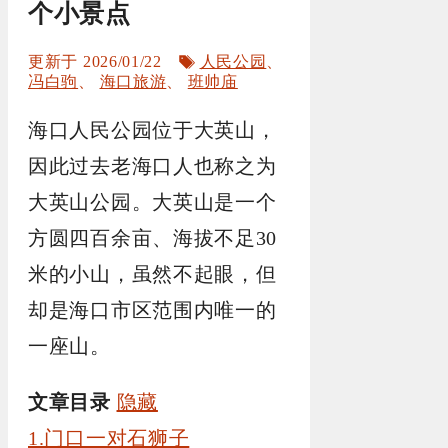
个小景点
标
2026/01/22
人民公园
、
签
冯白驹
、
海口旅游
、
班帅庙
海口人民公园位于大英山，
因此过去老海口人也称之为
大英山公园。大英山是一个
方圆四百余亩、海拔不足30
米的小山，虽然不起眼，但
却是海口市区范围内唯一的
一座山。
文章目录
隐藏
1.门口一对石狮子