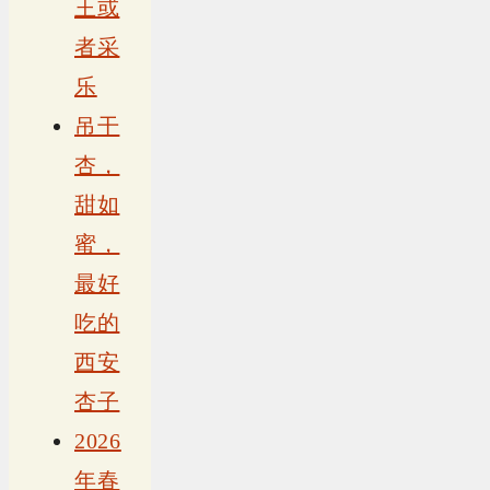
王或
者采
乐
吊干
杏，
甜如
蜜，
最好
吃的
西安
杏子
2026
年春