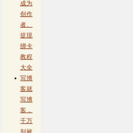
成为
创作
者、
提现
绑卡
教程
大全
写博
客就
写博
客，
千万
别被