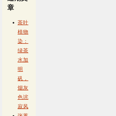
章
茶叶
植物
染：
绿茶
水加
明
矾，
烟灰
色诧
寂风
张蕙