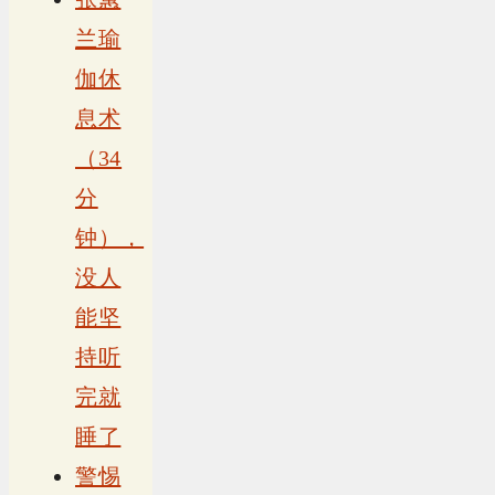
兰瑜
伽休
息术
（34
分
钟），
没人
能坚
持听
完就
睡了
警惕