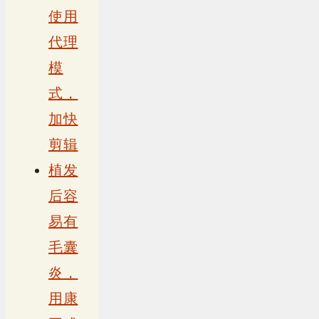
使用
代理
模
式，
加快
剪辑
植发
后容
易有
毛囊
炎，
用康