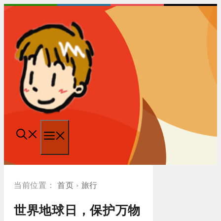
跳
至
内
容
菜
单
首页
›
旅行
世界地球日，保护万物