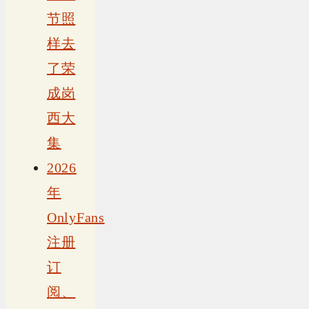
节照
样去
了荣
成岗
西大
集
2026
年
OnlyFans
注册
订
阅、