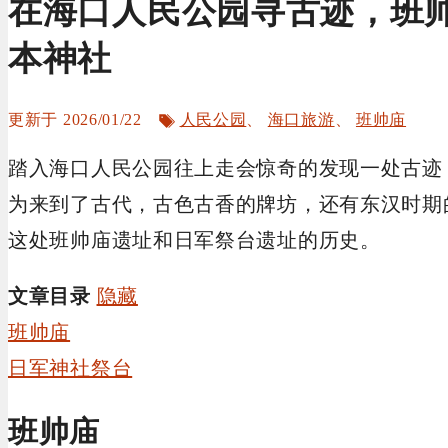
在海口人民公园寻古迹，班
本神社
标
2026/01/22
人民公园
、
海口旅游
、
班帅庙
签
踏入海口人民公园往上走会惊奇的发现一处古迹
为来到了古代，古色古香的牌坊，还有东汉时期
这处班帅庙遗址和日军祭台遗址的历史。
文章目录
隐藏
班帅庙
日军神社祭台
班帅庙