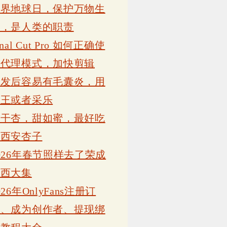
世界地球日，保护万物生
灵，是人类的职责
inal Cut Pro 如何正确使
用代理模式，加快剪辑
植发后容易有毛囊炎，用
康王或者采乐
吊干杏，甜如蜜，最好吃
的西安杏子
026年春节照样去了荣成
岗西大集
026年OnlyFans注册订
阅、成为创作者、提现绑