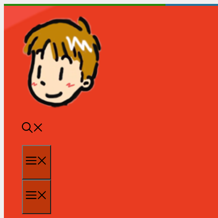
跳
至
内
容
菜
单
菜