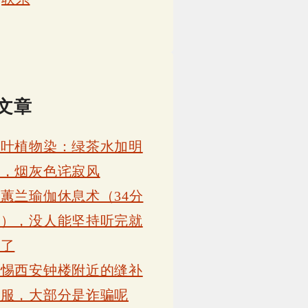
文章
茶叶植物染：绿茶水加明
矾，烟灰色诧寂风
蕙兰瑜伽休息术（34分
钟），没人能坚持听完就
睡了
警惕西安钟楼附近的缝补
衣服，大部分是诈骗呢