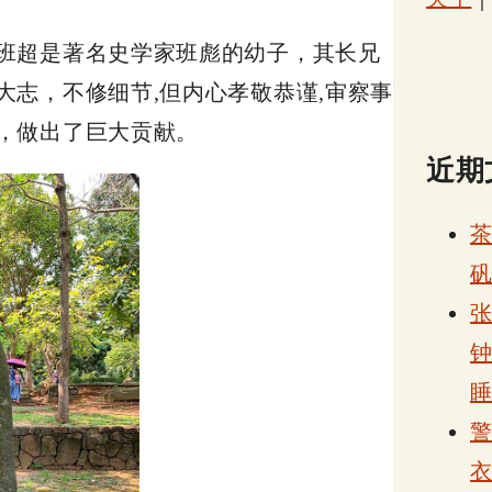
班超是著名史学家班彪的幼子，其长兄
志，不修细节,但内心孝敬恭谨,审察事
，做出了巨大贡献。
近期
张