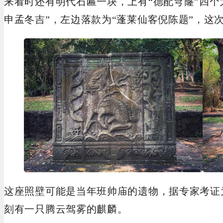
来看时还有明代石匾一块，上有“德配穹窿”四个
申孟冬吉”，左边落款为“蓬莱仙客倪陈题”，这
这座照壁可能是当年班帅庙的遗物，据专家考证
刻有一只腾云驾雾的麒麟。