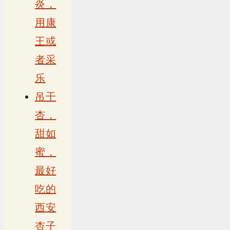
炎，
用康
王或
者采
乐
吊干
杏，
甜如
蜜，
最好
吃的
西安
杏子