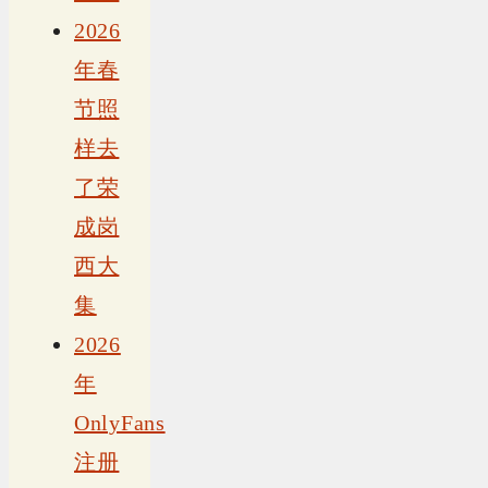
2026
年春
节照
样去
了荣
成岗
西大
集
2026
年
OnlyFans
注册