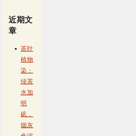
近期文
章
茶叶
植物
染：
绿茶
水加
明
矾，
烟灰
色诧