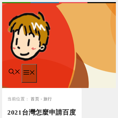
跳
至
内
容
菜
单
首页
›
旅行
2021台灣怎麼申請百度