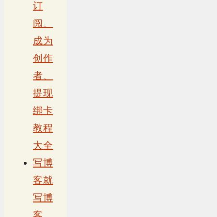
订
阅、
成为
创作
者、
提现
绑卡
教程
大全
写博
客就
写博
客，