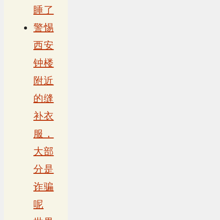
睡了
警惕
西安
钟楼
附近
的缝
补衣
服，
大部
分是
诈骗
呢