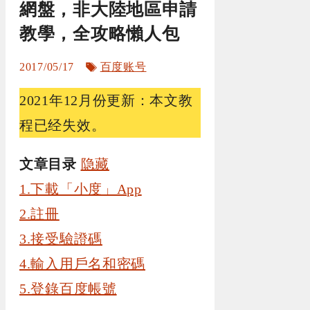
網盤，非大陸地區申請
教學，全攻略懶人包
标
2017/05/17
百度账号
签
2021年12月份更新：本文教
程已经失效。
文章目录
隐藏
1.下載「小度」App
2.註冊
3.接受驗證碼
4.輸入用戶名和密碼
5.登錄百度帳號