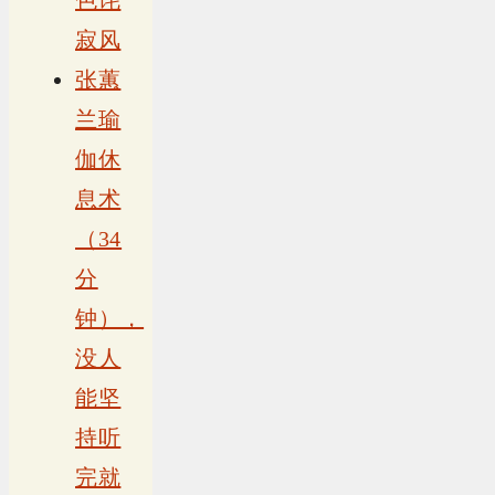
寂风
张蕙
兰瑜
伽休
息术
（34
分
钟），
没人
能坚
持听
完就