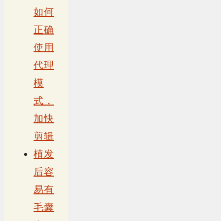
如何
正确
使用
代理
模
式，
加快
剪辑
植发
后容
易有
毛囊