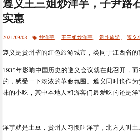
遵义王三姐炒洋芋，子尹路
实惠
标
2021/09/08
炒洋芋
、
王三姐炒洋芋
、
贵州旅游
、
遵义
签
遵义是贵州省的红色旅游城市，类同于江西省的
1935年影响中国历史的遵义会议就在此召开，
的，感受一下浓浓的革命氛围。遵义同时也作为
味的小吃，其中本地人和游客们最爱吃的还是洋
洋芋就是土豆，贵州人习惯叫洋芋，北方人叫土