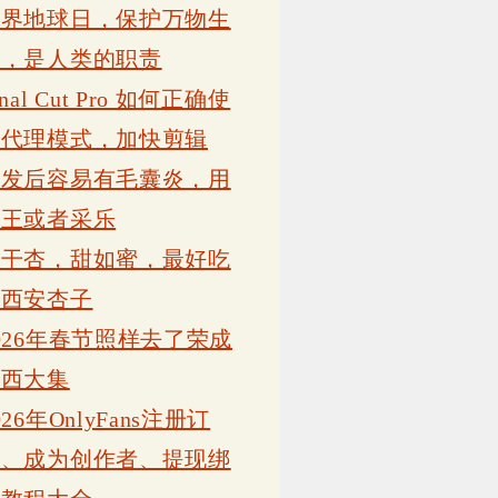
世界地球日，保护万物生
灵，是人类的职责
inal Cut Pro 如何正确使
用代理模式，加快剪辑
植发后容易有毛囊炎，用
康王或者采乐
吊干杏，甜如蜜，最好吃
的西安杏子
026年春节照样去了荣成
岗西大集
026年OnlyFans注册订
阅、成为创作者、提现绑