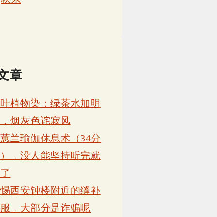
文章
茶叶植物染：绿茶水加明
矾，烟灰色诧寂风
蕙兰瑜伽休息术（34分
钟），没人能坚持听完就
睡了
警惕西安钟楼附近的缝补
衣服，大部分是诈骗呢