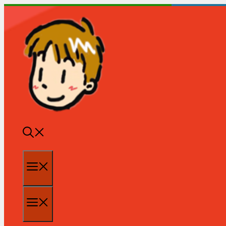
跳
至
内
容
菜
单
菜