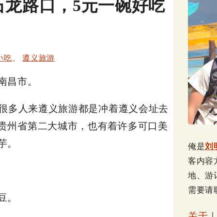
石龙路口，5元一碗好吃
小吃
、
遵义旅游
南昌市。
而很多人来遵义旅游都是冲着遵义会址去
贵州省第二大城市，也有着许多可口美
芋。
俺是
刘
客内容
地、游
需要请
豆。
关于