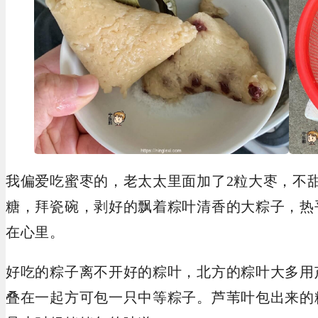
我偏爱吃蜜枣的，老太太里面加了2粒大枣，不
糖，拜瓷碗，剥好的飘着粽叶清香的大粽子，热
在心里。
好吃的粽子离不开好的粽叶，北方的粽叶大多用芦
叠在一起方可包一只中等粽子。芦苇叶包出来的