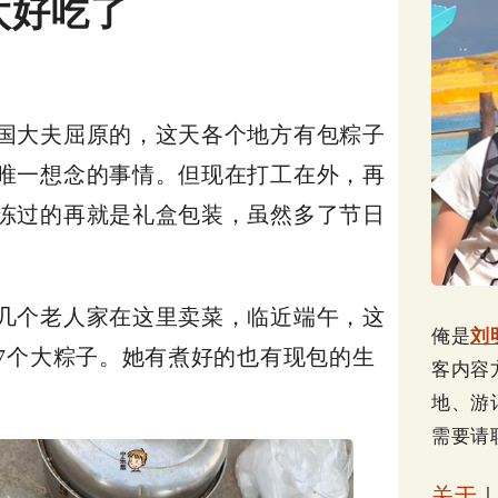
太好吃了
国大夫屈原的，这天各个地方有包粽子
唯一想念的事情。但现在打工在外，再
冻过的再就是礼盒包装，虽然多了节日
几个老人家在这里卖菜，临近端午，这
俺是
刘
7个大粽子。她有煮好的也有现包的生
客内容
地、游
需要请
关于