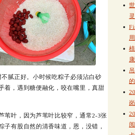
F
甜不腻正好。小时候吃粽子必须沾白砂
乎着，遇到糖便融化，咬在嘴里，真甜
2
2
苇叶，因为芦苇叶比较窄，通常2-3张
粽子有股自然的清香味道，恩，没错，