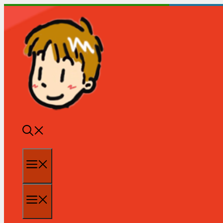
跳
至
内
容
菜
单
菜