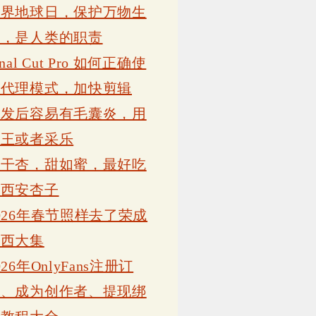
世界地球日，保护万物生
灵，是人类的职责
inal Cut Pro 如何正确使
用代理模式，加快剪辑
植发后容易有毛囊炎，用
康王或者采乐
吊干杏，甜如蜜，最好吃
的西安杏子
026年春节照样去了荣成
岗西大集
026年OnlyFans注册订
阅、成为创作者、提现绑