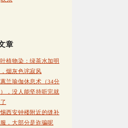
文章
茶叶植物染：绿茶水加明
矾，烟灰色诧寂风
蕙兰瑜伽休息术（34分
钟），没人能坚持听完就
睡了
警惕西安钟楼附近的缝补
衣服，大部分是诈骗呢