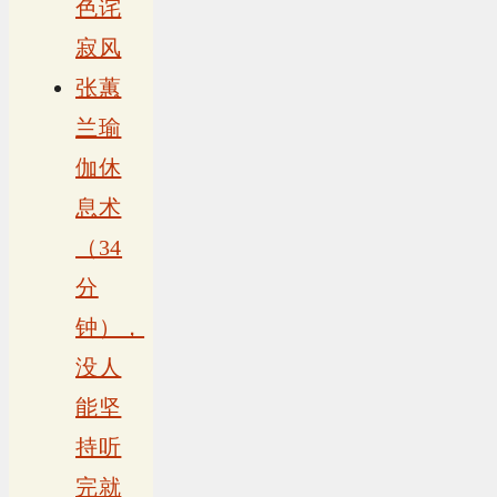
色诧
寂风
张蕙
兰瑜
伽休
息术
（34
分
钟），
没人
能坚
持听
完就