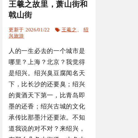
王羲之故里，萧山街和
戟山街
标
2026/01/22
王羲之
、
绍
签
兴旅游
人的一生必去的一个城市是
哪里？上海？北京？我觉得
是绍兴。绍兴臭豆腐闻名天
下，比长沙的还要臭；绍兴
的黄酒天下第一，比青岛即
墨的还香；绍兴古城的文化
承传比那墨汁还要浓。不知
道我说的对不对？来绍兴，