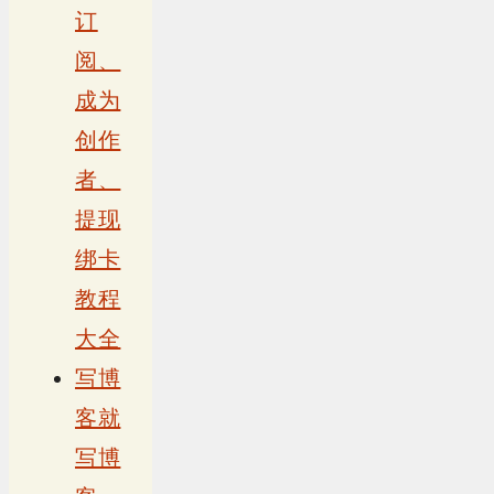
订
阅、
成为
创作
者、
提现
绑卡
教程
大全
写博
客就
写博