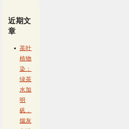
近期文
章
茶叶
植物
染：
绿茶
水加
明
矾，
烟灰