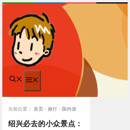
跳
至
内
容
菜
单
首页
›
旅行
›
国内游
绍兴必去的小众景点：