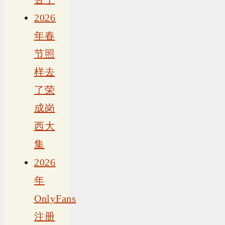
2026
年春
节照
样去
了荣
成岗
西大
集
2026
年
OnlyFans
注册