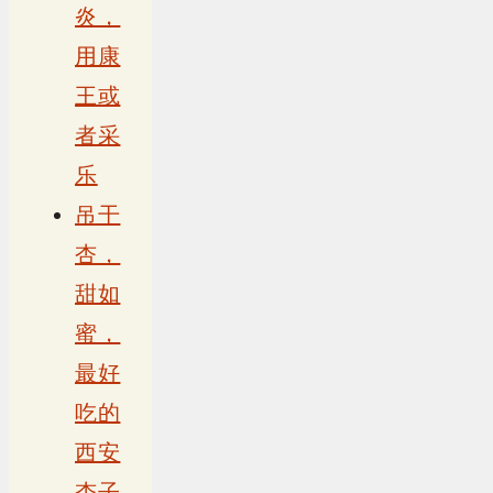
炎，
用康
王或
者采
乐
吊干
杏，
甜如
蜜，
最好
吃的
西安
杏子