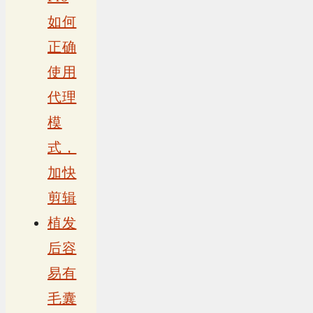
如何
正确
使用
代理
模
式，
加快
剪辑
植发
后容
易有
毛囊