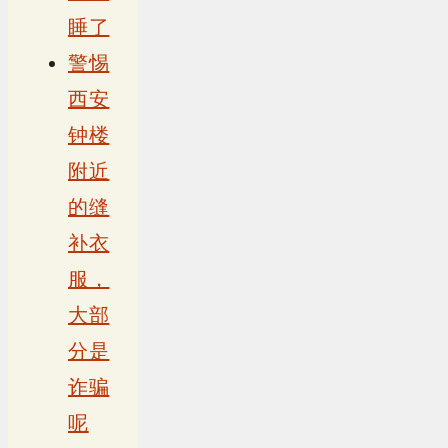
睡了
警惕
西安
钟楼
附近
的缝
补衣
服，
大部
分是
诈骗
呢