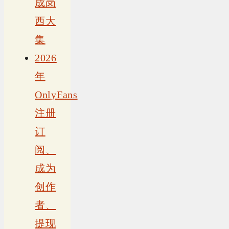
成岗
西大
集
2026
年
OnlyFans
注册
订
阅、
成为
创作
者、
提现