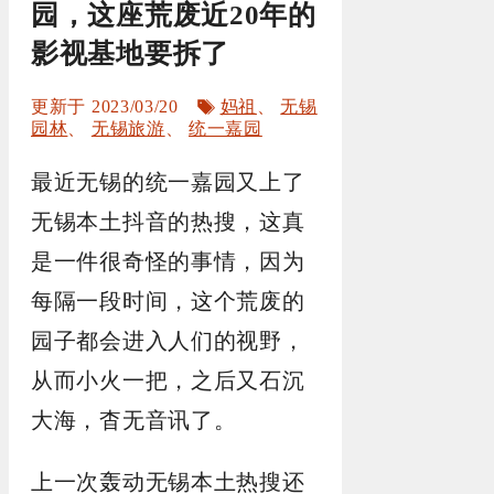
园，这座荒废近20年的
影视基地要拆了
标
2023/03/20
妈祖
、
无锡
签
园林
、
无锡旅游
、
统一嘉园
最近无锡的统一嘉园又上了
无锡本土抖音的热搜，这真
是一件很奇怪的事情，因为
每隔一段时间，这个荒废的
园子都会进入人们的视野，
从而小火一把，之后又石沉
大海，杳无音讯了。
上一次轰动无锡本土热搜还