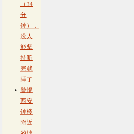
（34
分
钟），
没人
能坚
持听
完就
睡了
警惕
西安
钟楼
附近
的缝