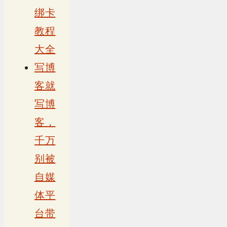
绑卡
教程
大全
写博
客就
写博
客，
千万
别被
自媒
体平
台带