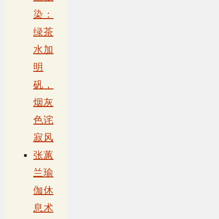
染：
绿茶
水加
明
矾，
烟灰
色诧
寂风
张蕙
兰瑜
伽休
息术