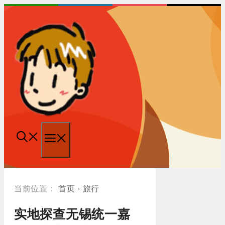
跳
至
内
容
菜
单
首页
›
旅行
实地探查无锡统一嘉