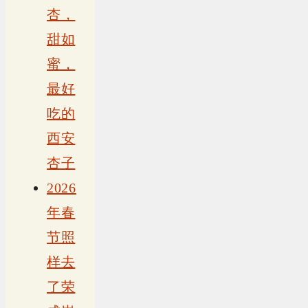
杏，
甜如
蜜，
最好
吃的
西安
杏子
2026
年春
节照
样去
了荣