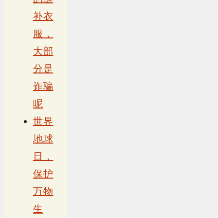
补衣
服，
大部
分是
诈骗
呢
世界
地球
日，
保护
万物
生