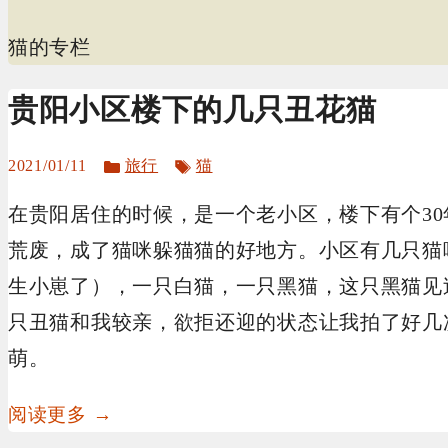
猫的专栏
贵阳小区楼下的几只丑花猫
分
标
2021/01/11
旅行
猫
类
签
在贵阳居住的时候，是一个老小区，楼下有个3
荒废，成了猫咪躲猫猫的好地方。小区有几只猫
生小崽了），一只白猫，一只黑猫，这只黑猫见
只丑猫和我较亲，欲拒还迎的状态让我拍了好几
萌。
阅读更多 →