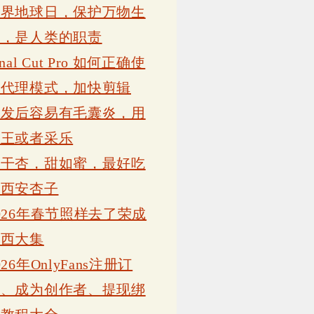
世界地球日，保护万物生
灵，是人类的职责
inal Cut Pro 如何正确使
用代理模式，加快剪辑
植发后容易有毛囊炎，用
康王或者采乐
吊干杏，甜如蜜，最好吃
的西安杏子
026年春节照样去了荣成
岗西大集
026年OnlyFans注册订
阅、成为创作者、提现绑