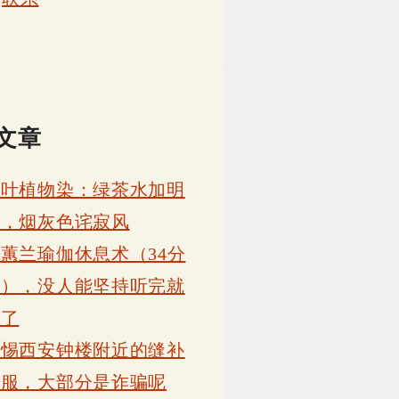
文章
茶叶植物染：绿茶水加明
矾，烟灰色诧寂风
蕙兰瑜伽休息术（34分
钟），没人能坚持听完就
睡了
警惕西安钟楼附近的缝补
衣服，大部分是诈骗呢