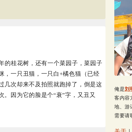
0年的桂花树，还有一个菜园子，菜园子
咪，一只丑猫，一只白+橘色猫（已经
过几次却来不及拍照就跑掉了，倒是这
俺是
刘
次。因为它的脸是个“衰”字，又丑又
客内容
地、游
需要请
关于