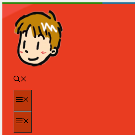
跳
至
内
容
菜
单
菜