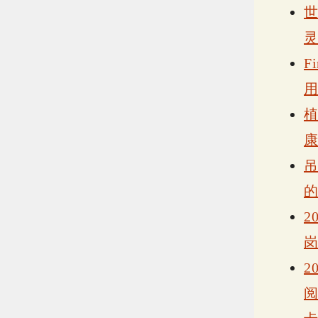
F
2
2