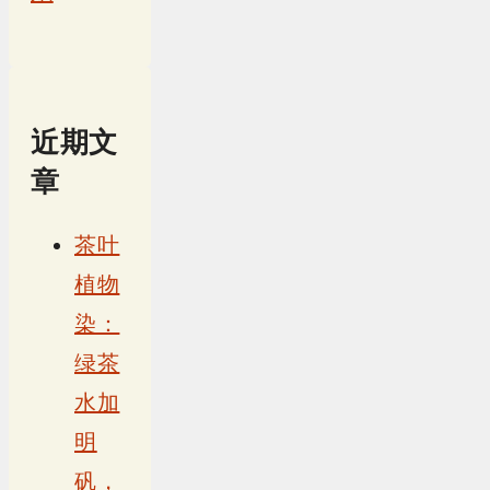
近期文
章
茶叶
植物
染：
绿茶
水加
明
矾，