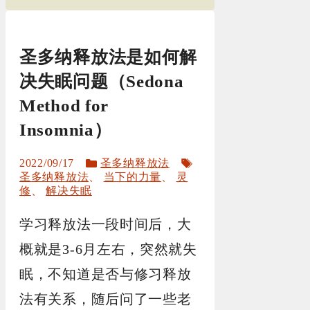
圣多纳释放法是如何解
决失眠问题（Sedona
Method for
Insomnia）
分
标
2022/09/17
圣多纳释放法
类
签
圣多纳释放法
、
当下的力量
、
灵
修
、
解决失眠
学习释放法一段时间后，大
概就是3-6月左右，突然就失
眠，不知道是否与修习释放
法有关系，随后问了一些老