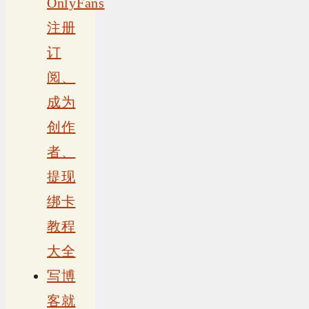
OnlyFans
注册
订
阅、
成为
创作
者、
提现
绑卡
教程
大全
写博
客就