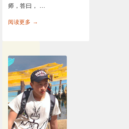
师，答曰， …
阅读更多 →