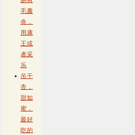
易有
毛囊
炎，
用康
王或
者采
乐
吊干
杏，
甜如
蜜，
最好
吃的