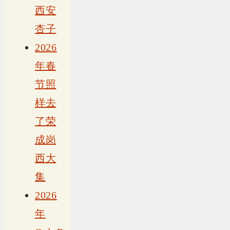
西安
杏子
2026
年春
节照
样去
了荣
成岗
西大
集
2026
年