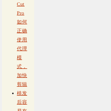
Cut
Pro
如何
正确
使用
代理
模
式，
加快
剪辑
植发
后容