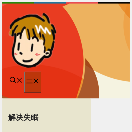
跳
至
内
容
菜
单
解决失眠