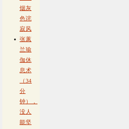
烟灰
色诧
寂风
张蕙
兰瑜
伽休
息术
（34
分
钟），
没人
能坚