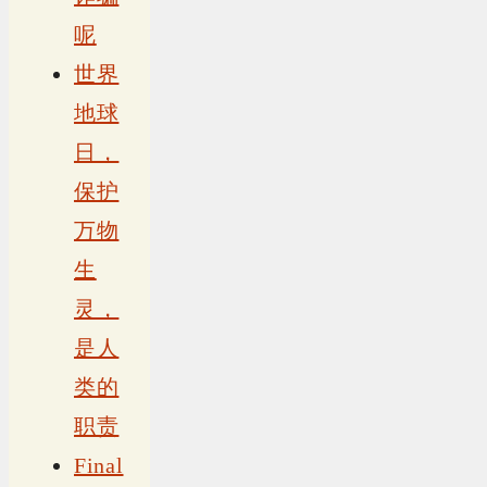
呢
世界
地球
日，
保护
万物
生
灵，
是人
类的
职责
Final