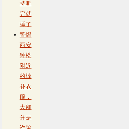
持听
完就
睡了
警惕
西安
钟楼
附近
的缝
补衣
服，
大部
分是
诈骗