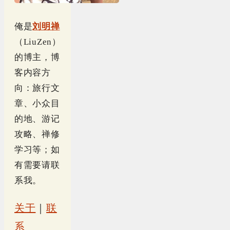
俺是
刘明禅
（LiuZen）
的博主，博
客内容方
向：旅行文
章、小众目
的地、游记
攻略、禅修
学习等；如
有需要请联
系我。
关于
｜
联
系