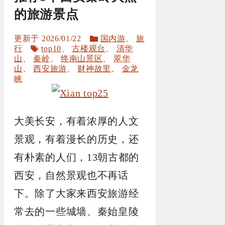
的旅游景点
分
2026/01/22
国内游
、
旅
标
类
行
top10
、
古楼观台
、
清华
签
山
、
秦岭
、
终南山景区
、
翠华
山
、
西安旅游
、
财神故里
、
金龙
峡
大美长安，有着浓厚的人文
景观，有着漫长的历史，还
有朴素的人们，13朝古都的
西安，自然景观也不再话
下。除了大家来西安旅游经
常去的一些城墙、秦始皇陵