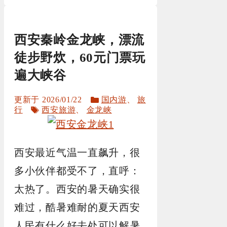
西安秦岭金龙峡，漂流
徒步野炊，60元门票玩
遍大峡谷
分
2026/01/22
国内游
、
旅
标
类
行
西安旅游
、
金龙峡
签
西安最近气温一直飙升，很
多小伙伴都受不了，直呼：
太热了。西安的暑天确实很
难过，酷暑难耐的夏天西安
人民有什么好去处可以解暑