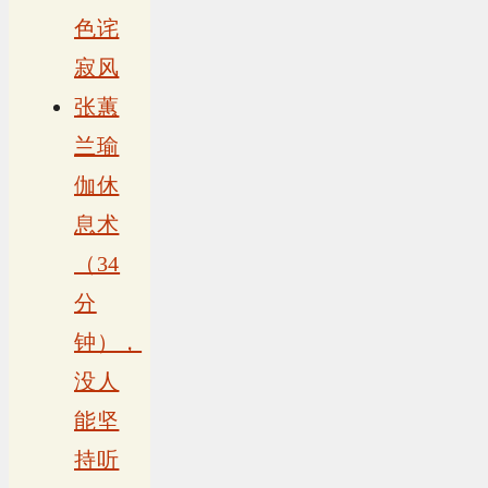
色诧
寂风
张蕙
兰瑜
伽休
息术
（34
分
钟），
没人
能坚
持听