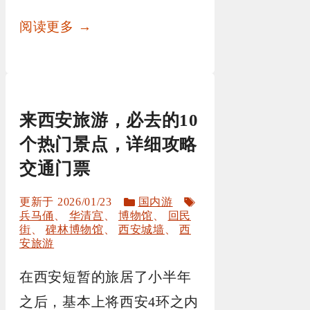
阅读更多 →
来西安旅游，必去的10
个热门景点，详细攻略
交通门票
分
标
2026/01/23
国内游
类
签
兵马俑
、
华清宫
、
博物馆
、
回民
街
、
碑林博物馆
、
西安城墙
、
西
安旅游
在西安短暂的旅居了小半年
之后，基本上将西安4环之内