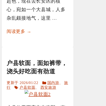
起色，现在去长安区的核
心，宛如一个大县城，人多
杂乱颇接地气，这里 …
阅读更多 →
户县软面，面如裤带，
浇头好吃面有劲道
分
2026/01/22
国内游
、
旅
标
类
行
户县软面
、
西安旅游
签