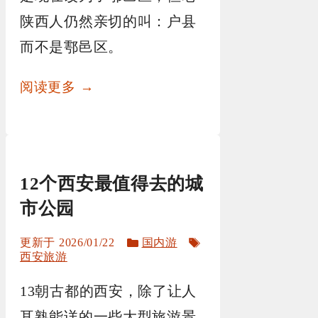
陕西人仍然亲切的叫：户县
而不是鄠邑区。
阅读更多 →
12个西安最值得去的城
市公园
分
标
2026/01/22
国内游
类
签
西安旅游
13朝古都的西安，除了让人
耳熟能详的一些大型旅游景