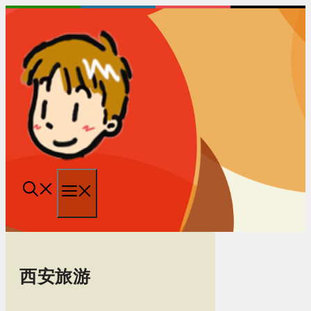
跳
至
内
容
菜
单
西安旅游