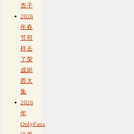
杏子
2026
年春
节照
样去
了荣
成岗
西大
集
2026
年
OnlyFans