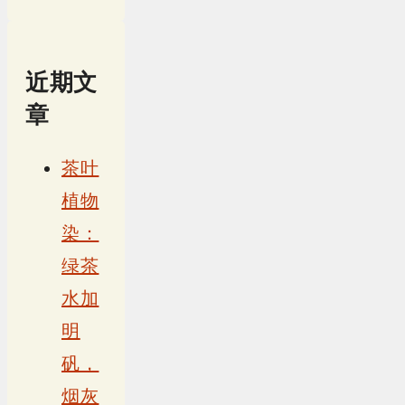
近期文
章
茶叶
植物
染：
绿茶
水加
明
矾，
烟灰