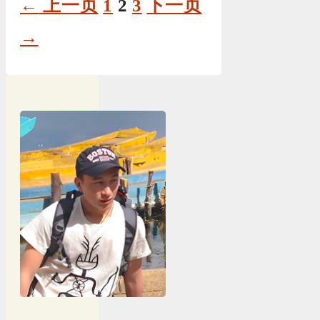
页
页
页
←
上一页
1
2
3
下一页
面
面
面
→