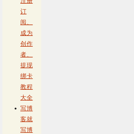
注册
订
阅、
成为
创作
者、
提现
绑卡
教程
大全
写博
客就
写博