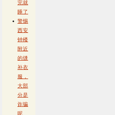
完就
睡了
警惕
西安
钟楼
附近
的缝
补衣
服，
大部
分是
诈骗
呢