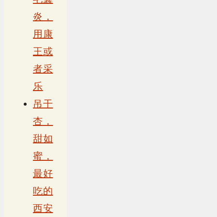
炎，
用康
王或
者采
乐
吊干
杏，
甜如
蜜，
最好
吃的
西安