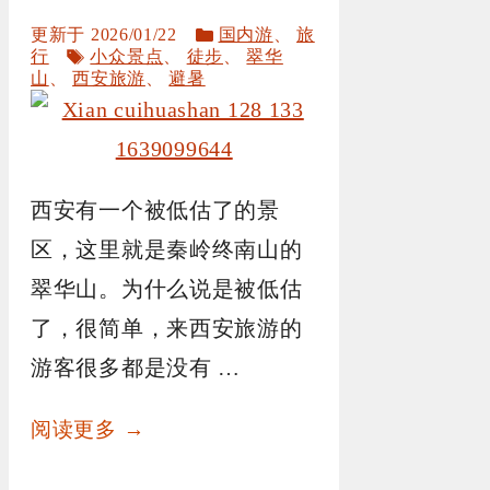
分
2026/01/22
国内游
、
旅
标
类
行
小众景点
、
徒步
、
翠华
签
山
、
西安旅游
、
避暑
西安有一个被低估了的景
区，这里就是秦岭终南山的
翠华山。为什么说是被低估
了，很简单，来西安旅游的
游客很多都是没有 …
阅读更多 →