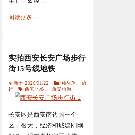
年），玄烨 …
阅读更多 →
实拍西安长安广场步行
街15号线地铁
分
2026/01/22
国内游
、
旅
标
类
行
西安地铁
、
西安旅游
签
长安区是西安南边的一个
区，很大，经济和城建刚刚