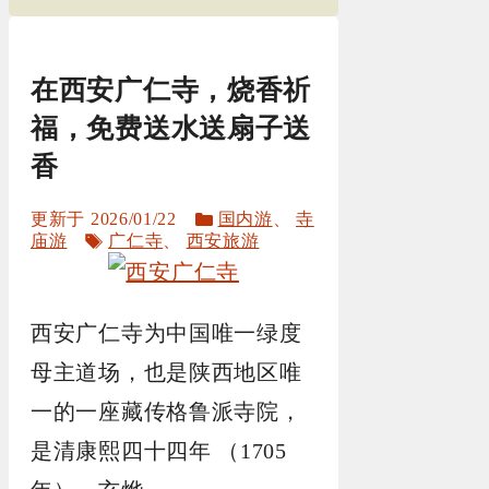
在西安广仁寺，烧香祈
福，免费送水送扇子送
香
分
2026/01/22
国内游
、
寺
标
类
庙游
广仁寺
、
西安旅游
签
西安广仁寺为中国唯一绿度
母主道场，也是陕西地区唯
一的一座藏传格鲁派寺院，
是清康熙四十四年 （1705