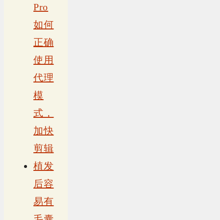
Pro
如何
正确
使用
代理
模
式，
加快
剪辑
植发
后容
易有
毛囊