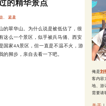
过的精华景点
游
、
避暑
山的翠华山。为什么说是被低估了，很
有这么一个景区，似乎被兵马俑、西安
是国家4A景区，但一直是不温不火，游
我的脚步，亲自去看一下吧。
俺是
刘
客内容
地、游
需要请
关于