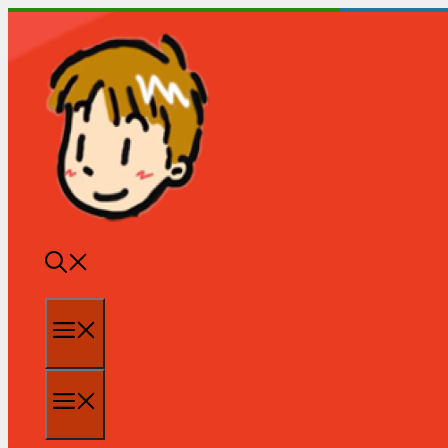
跳
至
内
容
菜
单
菜