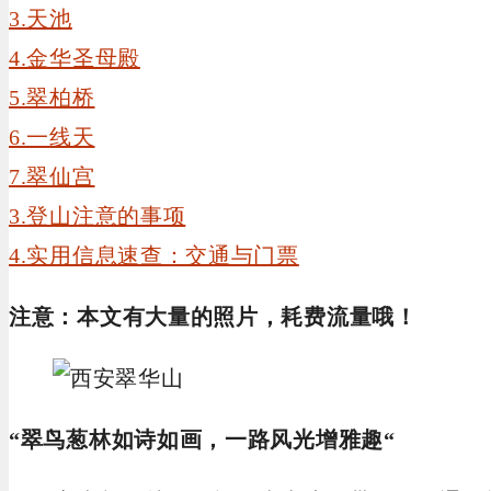
3.天池
4.金华圣母殿
5.翠柏桥
6.一线天
7.翠仙宫
3.登山注意的事项
4.实用信息速查：交通与门票
注意：本文有大量的照片，耗费流量哦！
“翠鸟葱林如诗如画，一路风光增雅趣“