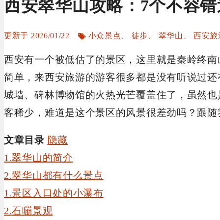
西安翠华山攻略：7个不容错
标
2026/01/22
小众景点
、
徒步
、
翠华山
、
西安旅
签
西安有一个被低估了的景区，这里就是秦岭终南
简单，来西安旅游的游客很多都是没有听说过还
城墙、碑林博物馆的火热光芒覆盖住了，虽然也
客稀少，难道是这个景区的风景很差劲吗？跟随
文章目录
隐藏
1.翠华山的简介
2.翠华山都有什么景点
1.景区入口处的小瀑布
2.石嘣景观