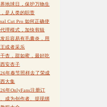
世界地球日，保护万物生
灵，是人类的职责
inal Cut Pro 如何正确使
用代理模式，加快剪辑
植发后容易有毛囊炎，用
康王或者采乐
吊干杏，甜如蜜，最好吃
的西安杏子
026年春节照样去了荣成
岗西大集
026年OnlyFans注册订
阅、成为创作者、提现绑