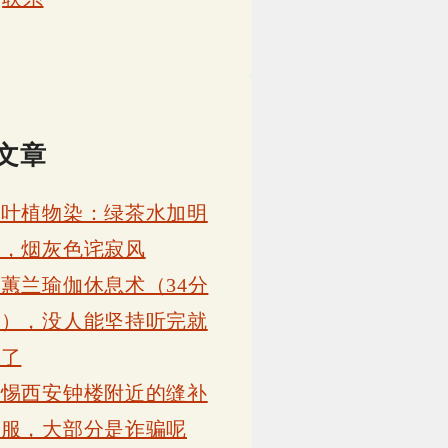
文章
茶叶植物染：绿茶水加明
矾，烟灰色诧寂风
蕙兰瑜伽休息术（34分
钟），没人能坚持听完就
睡了
警惕西安钟楼附近的缝补
衣服，大部分是诈骗呢