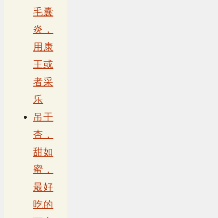
毛囊
炎，
用康
王或
者采
乐
吊干
杏，
甜如
蜜，
最好
吃的