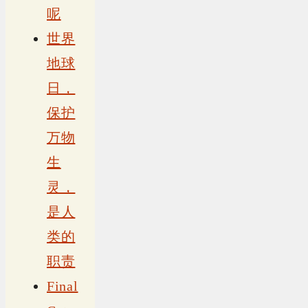
呢
世界
地球
日，
保护
万物
生
灵，
是人
类的
职责
Final