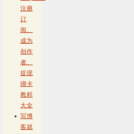
注册
订
阅、
成为
创作
者、
提现
绑卡
教程
大全
写博
客就