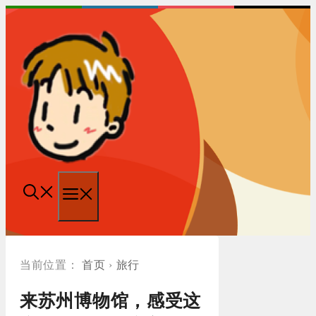
跳
至
内
容
菜
单
首页
›
旅行
来苏州博物馆，感受这