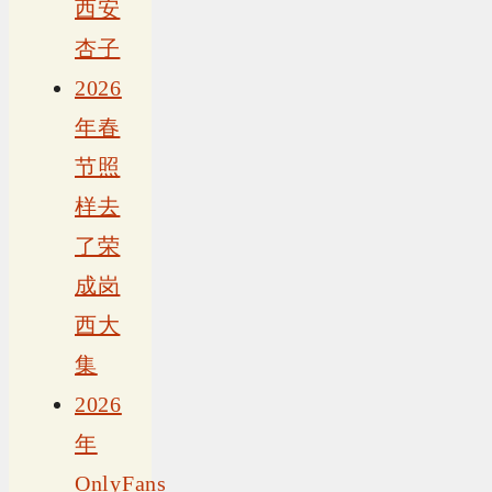
西安
杏子
2026
年春
节照
样去
了荣
成岗
西大
集
2026
年
OnlyFans