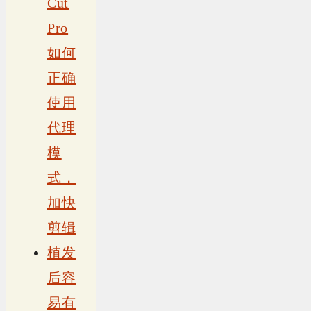
Cut
Pro
如何
正确
使用
代理
模
式，
加快
剪辑
植发
后容
易有