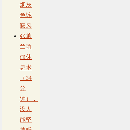
烟灰
色诧
寂风
张蕙
兰瑜
伽休
息术
（34
分
钟），
没人
能坚
持听