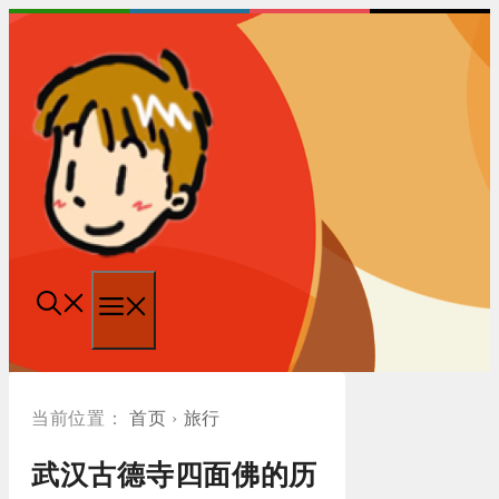
跳
至
内
容
菜
单
首页
›
旅行
武汉古德寺四面佛的历