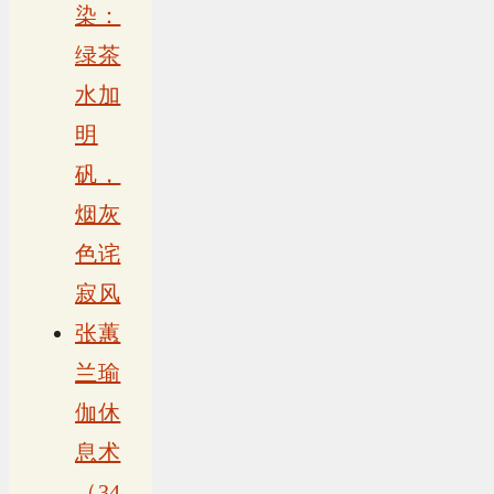
染：
绿茶
水加
明
矾，
烟灰
色诧
寂风
张蕙
兰瑜
伽休
息术
（34