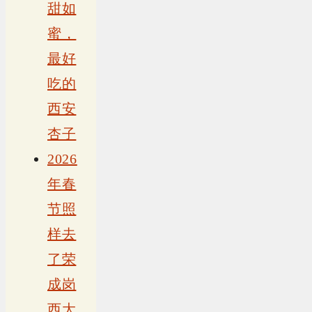
甜如
蜜，
最好
吃的
西安
杏子
2026
年春
节照
样去
了荣
成岗
西大