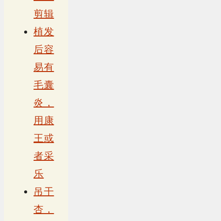
剪辑
植发
后容
易有
毛囊
炎，
用康
王或
者采
乐
吊干
杏，