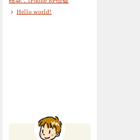
桃花，iPhone 8P拍摄
Hello world!