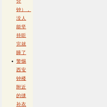
分
钟），
没人
能坚
持听
完就
睡了
警惕
西安
钟楼
附近
的缝
补衣