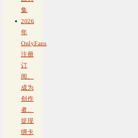
集
2026
年
OnlyFans
注册
订
阅、
成为
创作
者、
提现
绑卡