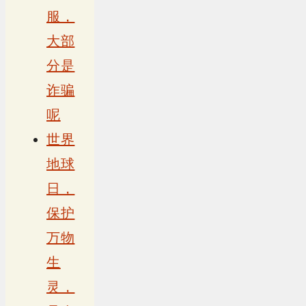
服，
大部
分是
诈骗
呢
世界
地球
日，
保护
万物
生
灵，