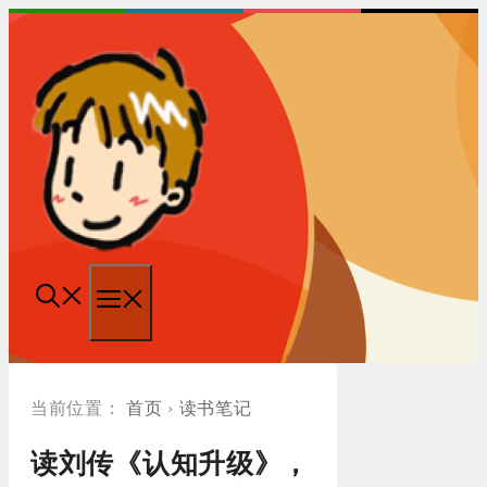
跳
至
内
容
菜
单
首页
›
读书笔记
读刘传《认知升级》，