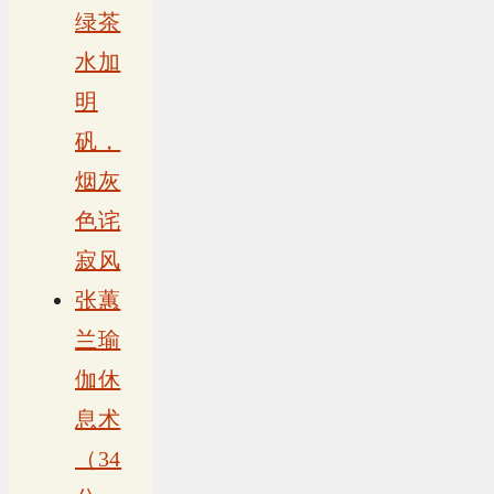
绿茶
水加
明
矾，
烟灰
色诧
寂风
张蕙
兰瑜
伽休
息术
（34