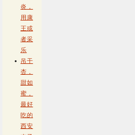
炎，
用康
王或
者采
乐
吊干
杏，
甜如
蜜，
最好
吃的
西安