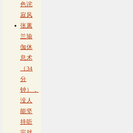
色诧
寂风
张蕙
兰瑜
伽休
息术
（34
分
钟），
没人
能坚
持听
完就