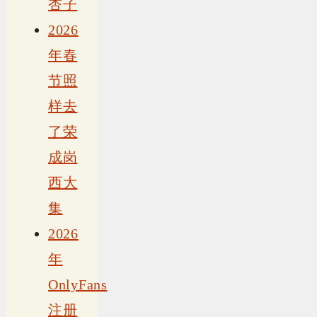
杏子
2026
年春
节照
样去
了荣
成岗
西大
集
2026
年
OnlyFans
注册