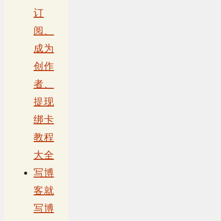
订
阅、
成为
创作
者、
提现
绑卡
教程
大全
写博
客就
写博