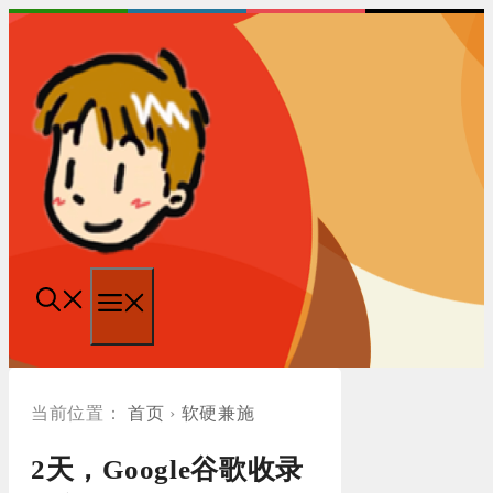
跳
至
内
容
菜
单
首页
›
软硬兼施
2天，Google谷歌收录