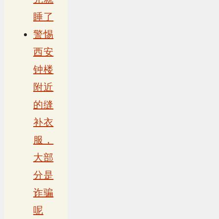
睡了
警惕
西安
钟楼
附近
的缝
补衣
服，
大部
分是
诈骗
呢