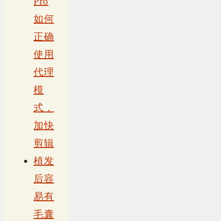
Pro
如何
正确
使用
代理
模
式，
加快
剪辑
植发
后容
易有
毛囊