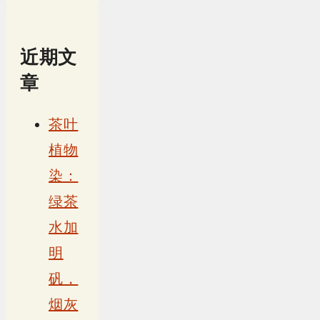
近期文
章
茶叶
植物
染：
绿茶
水加
明
矾，
烟灰