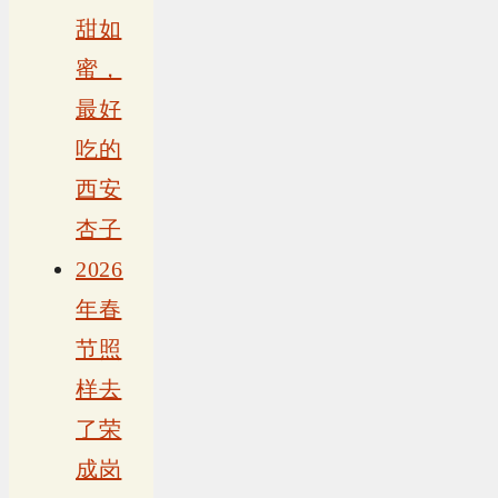
甜如
蜜，
最好
吃的
西安
杏子
2026
年春
节照
样去
了荣
成岗