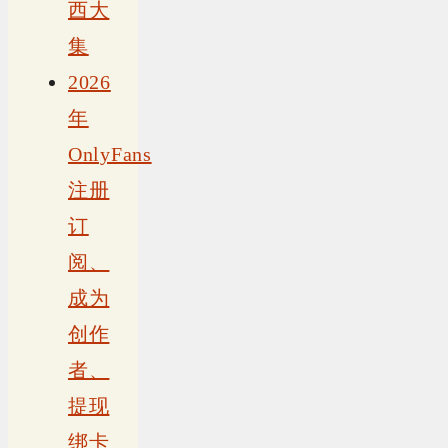
西大
集
2026
年
OnlyFans
注册
订
阅、
成为
创作
者、
提现
绑卡