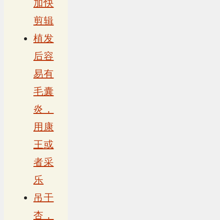
加快
剪辑
植发
后容
易有
毛囊
炎，
用康
王或
者采
乐
吊干
杏，