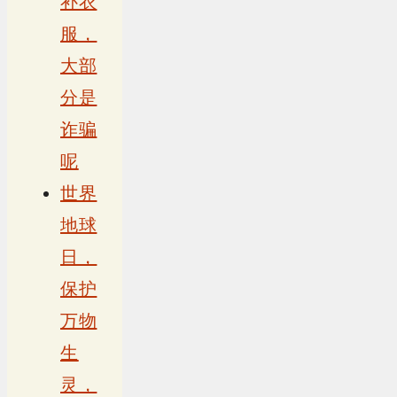
补衣
服，
大部
分是
诈骗
呢
世界
地球
日，
保护
万物
生
灵，