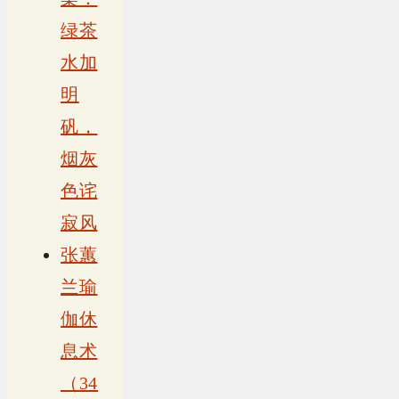
绿茶
水加
明
矾，
烟灰
色诧
寂风
张蕙
兰瑜
伽休
息术
（34