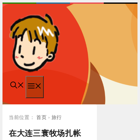
跳
至
内
容
菜
单
首页
›
旅行
在大连三寰牧场扎帐