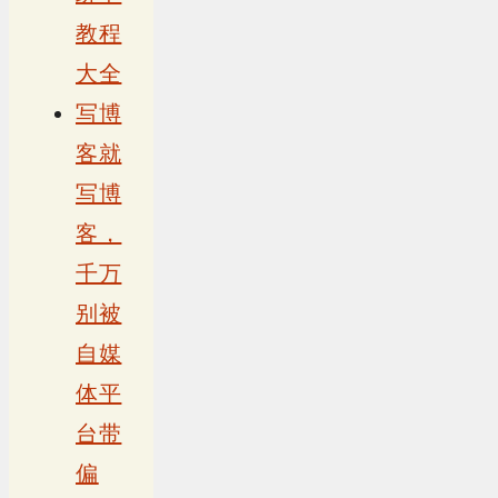
教程
大全
写博
客就
写博
客，
千万
别被
自媒
体平
台带
偏