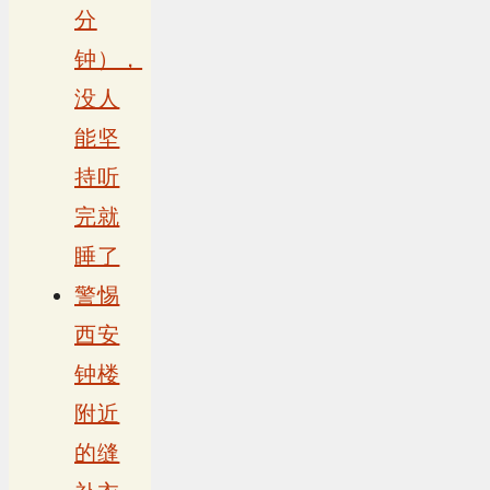
分
钟），
没人
能坚
持听
完就
睡了
警惕
西安
钟楼
附近
的缝