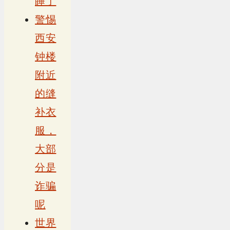
睡了
警惕
西安
钟楼
附近
的缝
补衣
服，
大部
分是
诈骗
呢
世界