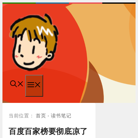
跳
至
内
容
菜
单
首页
›
读书笔记
百度百家榜要彻底凉了