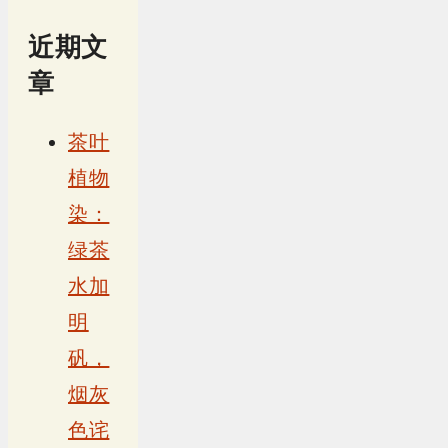
近期文
章
茶叶
植物
染：
绿茶
水加
明
矾，
烟灰
色诧