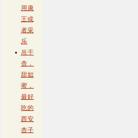
用康
王或
者采
乐
吊干
杏，
甜如
蜜，
最好
吃的
西安
杏子