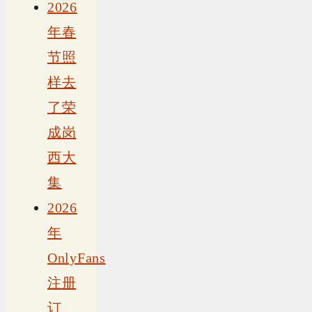
2026
年春
节照
样去
了荣
成岗
西大
集
2026
年
OnlyFans
注册
订