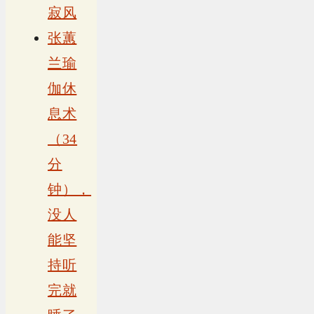
寂风
张蕙
兰瑜
伽休
息术
（34
分
钟），
没人
能坚
持听
完就