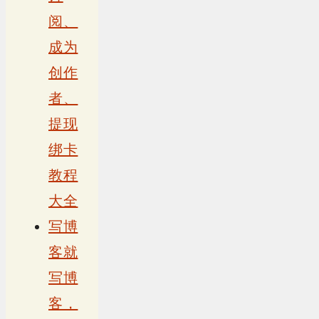
阅、
成为
创作
者、
提现
绑卡
教程
大全
写博
客就
写博
客，