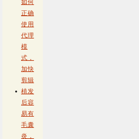
如何
正确
使用
代理
模
式，
加快
剪辑
植发
后容
易有
毛囊
炎，