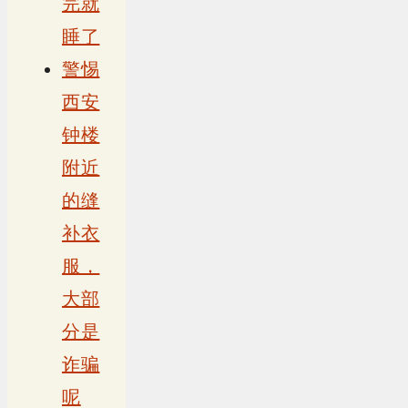
完就
睡了
警惕
西安
钟楼
附近
的缝
补衣
服，
大部
分是
诈骗
呢