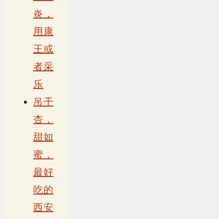
炎，
用康
王或
者采
乐
吊干
杏，
甜如
蜜，
最好
吃的
西安