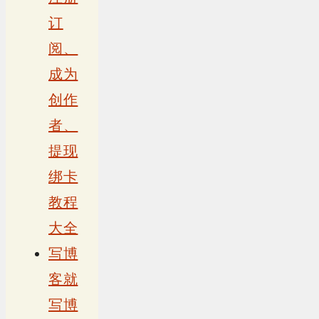
订
阅、
成为
创作
者、
提现
绑卡
教程
大全
写博
客就
写博