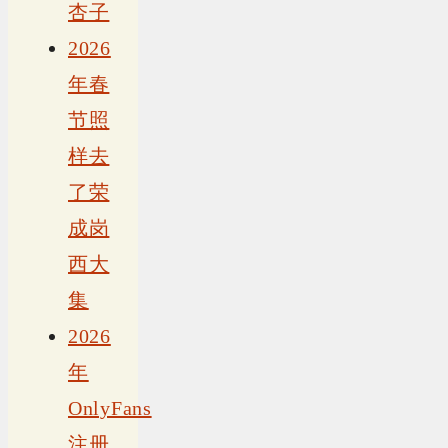
杏子
2026
年春
节照
样去
了荣
成岗
西大
集
2026
年
OnlyFans
注册