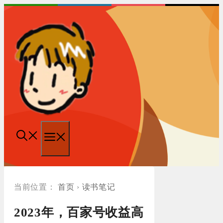
跳
至
内
容
菜
单
首页
›
读书笔记
2023年，百家号收益高