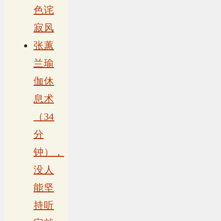
色诧
寂风
张蕙
兰瑜
伽休
息术
（34
分
钟），
没人
能坚
持听