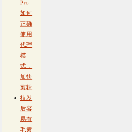
Pro
如何
正确
使用
代理
模
式，
加快
剪辑
植发
后容
易有
毛囊