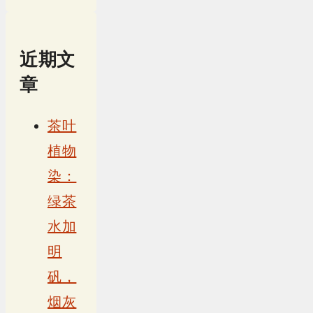
近期文
章
茶叶
植物
染：
绿茶
水加
明
矾，
烟灰