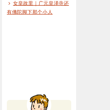
女皇故里｜广元皇泽寺还
有佛陀脚下那个小人