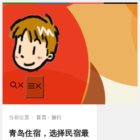
跳
至
内
容
菜
单
首页
›
旅行
青岛住宿，选择民宿最