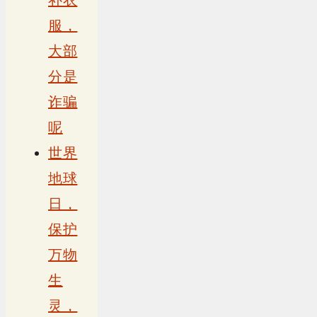
服，
大部
分是
诈骗
呢
世界
地球
日，
保护
万物
生
灵，