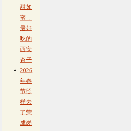
甜如
蜜，
最好
吃的
西安
杏子
2026
年春
节照
样去
了荣
成岗