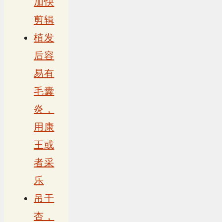
加快
剪辑
植发
后容
易有
毛囊
炎，
用康
王或
者采
乐
吊干
杏，