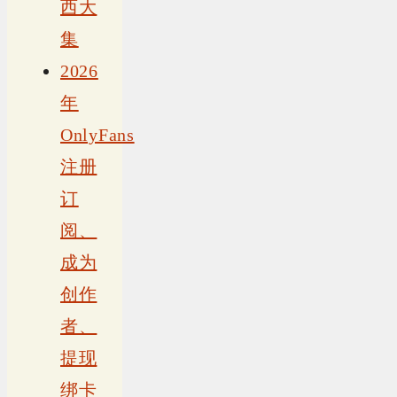
西大
集
2026
年
OnlyFans
注册
订
阅、
成为
创作
者、
提现
绑卡