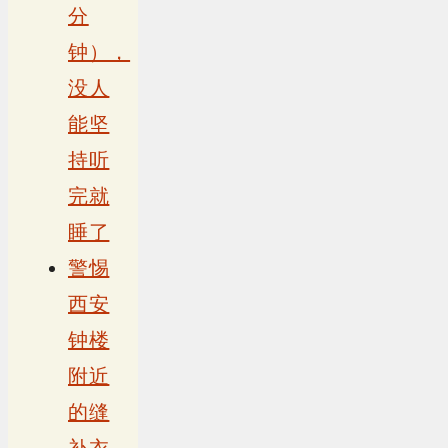
分
钟），
没人
能坚
持听
完就
睡了
警惕
西安
钟楼
附近
的缝
补衣