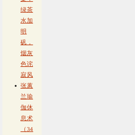
绿茶
水加
明
矾，
烟灰
色诧
寂风
张蕙
兰瑜
伽休
息术
（34