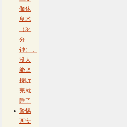
伽休
息术
（34
分
钟），
没人
能坚
持听
完就
睡了
警惕
西安