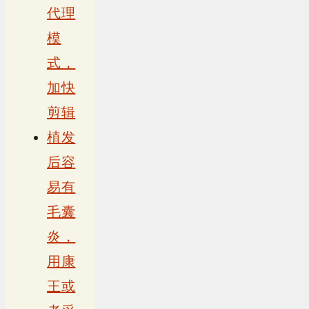
代理
模
式，
加快
剪辑
植发
后容
易有
毛囊
炎，
用康
王或