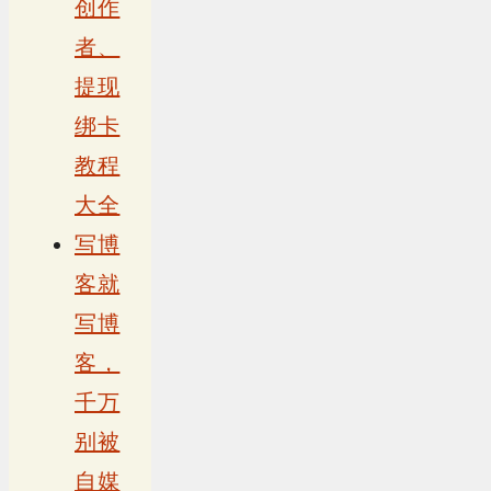
创作
者、
提现
绑卡
教程
大全
写博
客就
写博
客，
千万
别被
自媒