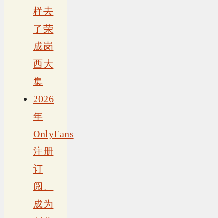
样去
了荣
成岗
西大
集
2026
年
OnlyFans
注册
订
阅、
成为