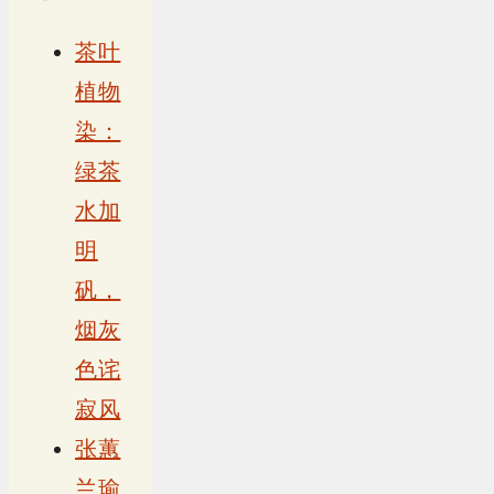
茶叶
植物
染：
绿茶
水加
明
矾，
烟灰
色诧
寂风
张蕙
兰瑜