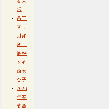
者采
乐
吊干
杏，
甜如
蜜，
最好
吃的
西安
杏子
2026
年春
节照