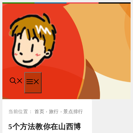
跳
至
内
容
菜
单
首页
›
旅行
›
景点排行
5个方法教你在山西博