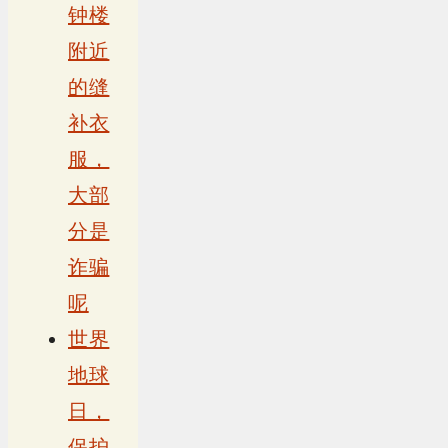
钟楼
附近
的缝
补衣
服，
大部
分是
诈骗
呢
世界
地球
日，
保护