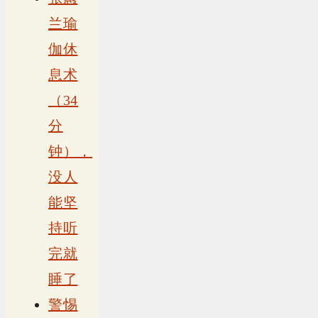
兰瑜
伽休
息术
（34
分
钟），
没人
能坚
持听
完就
睡了
警惕