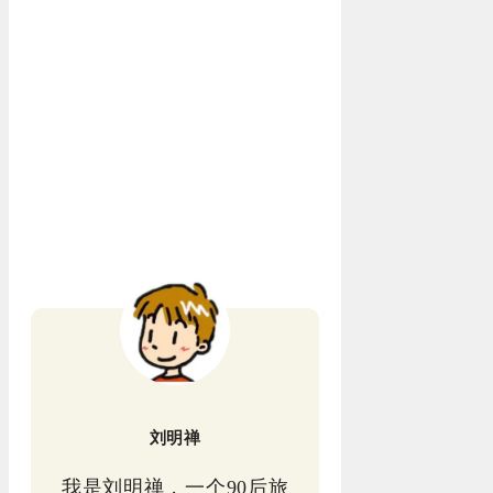
刘明禅
我是刘明禅，一个90后旅