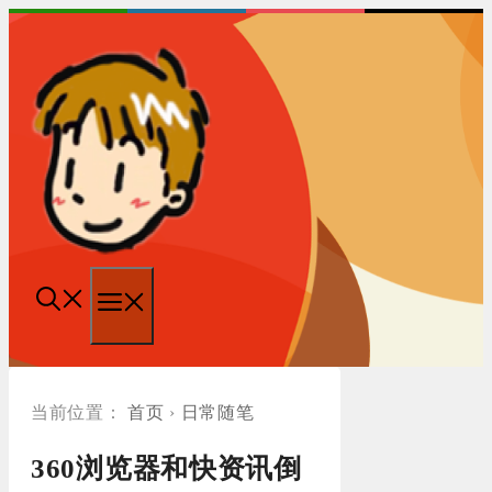
跳
至
内
容
菜
单
首页
›
日常随笔
360浏览器和快资讯倒