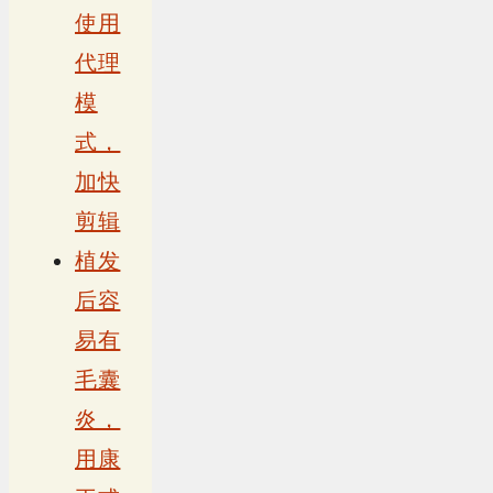
使用
代理
模
式，
加快
剪辑
植发
后容
易有
毛囊
炎，
用康