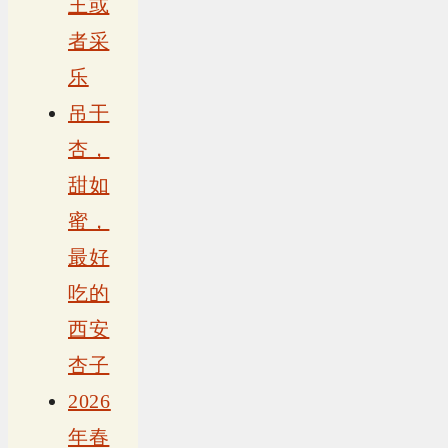
王或
者采
乐
吊干
杏，
甜如
蜜，
最好
吃的
西安
杏子
2026
年春