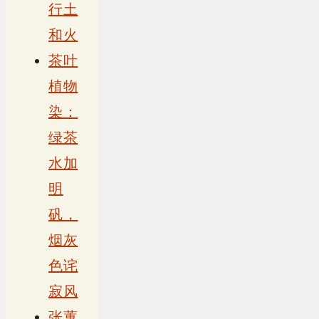
行土
和火
茶叶
植物
染：
绿茶
水加
明
矾，
烟灰
色诧
寂风
张蕙