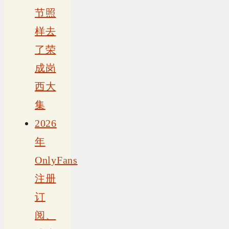
节照
样去
了荣
成岗
西大
集
2026
年
OnlyFans
注册
订
阅、