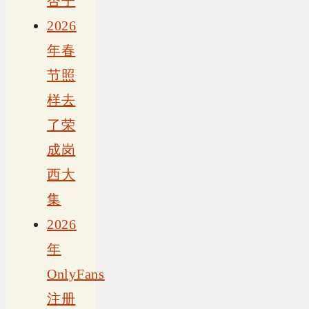
杏子
2026
年春
节照
样去
了荣
成岗
西大
集
2026
年
OnlyFans
注册