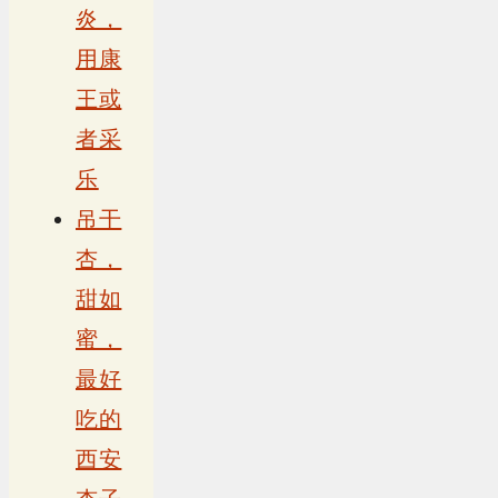
炎，
用康
王或
者采
乐
吊干
杏，
甜如
蜜，
最好
吃的
西安