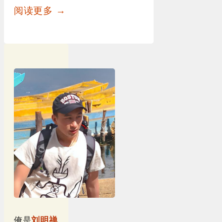
阅读更多 →
俺是
刘明禅