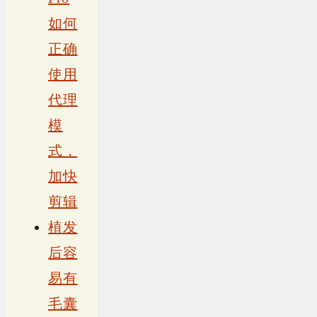
如何
正确
使用
代理
模
式，
加快
剪辑
植发
后容
易有
毛囊