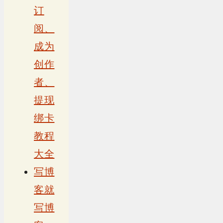
订
阅、
成为
创作
者、
提现
绑卡
教程
大全
写博
客就
写博