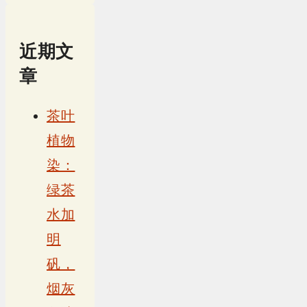
近期文
章
茶叶
植物
染：
绿茶
水加
明
矾，
烟灰