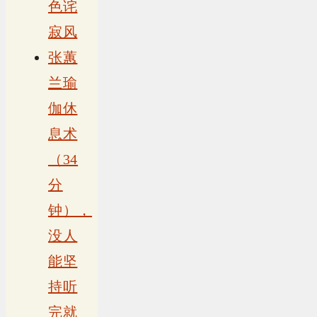
色诧
寂风
张蕙
兰瑜
伽休
息术
（34
分
钟），
没人
能坚
持听
完就