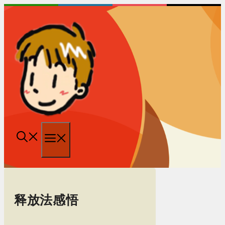
跳
至
内
容
菜
单
释放法感悟