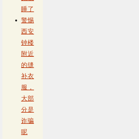
睡了
警惕
西安
钟楼
附近
的缝
补衣
服，
大部
分是
诈骗
呢