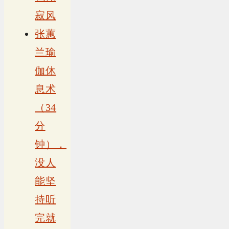
寂风
张蕙
兰瑜
伽休
息术
（34
分
钟），
没人
能坚
持听
完就