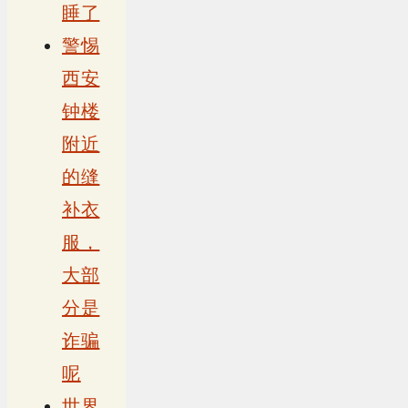
睡了
警惕
西安
钟楼
附近
的缝
补衣
服，
大部
分是
诈骗
呢
世界