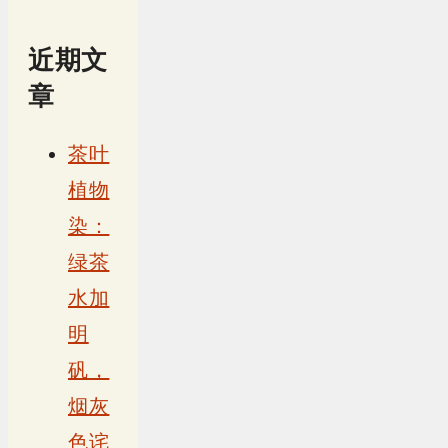
近期文
章
茶叶
植物
染：
绿茶
水加
明
矾，
烟灰
色诧