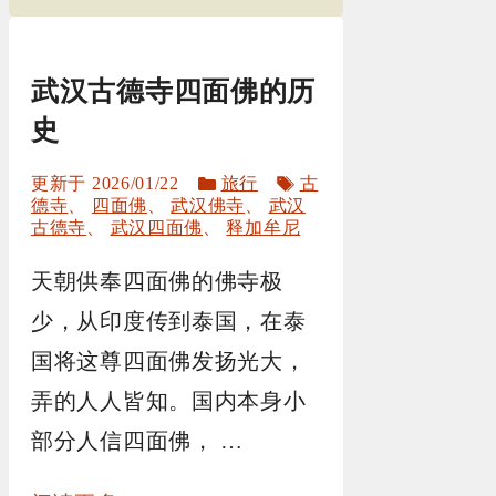
武汉古德寺四面佛的历
史
分
标
2026/01/22
旅行
古
类
签
德寺
、
四面佛
、
武汉佛寺
、
武汉
古德寺
、
武汉四面佛
、
释加牟尼
天朝供奉四面佛的佛寺极
少，从印度传到泰国，在泰
国将这尊四面佛发扬光大，
弄的人人皆知。国内本身小
部分人信四面佛， …