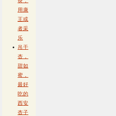
炎，
用康
王或
者采
乐
吊干
杏，
甜如
蜜，
最好
吃的
西安
杏子