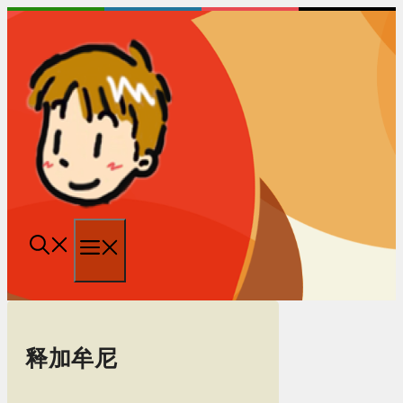
跳
至
内
容
菜
单
释加牟尼