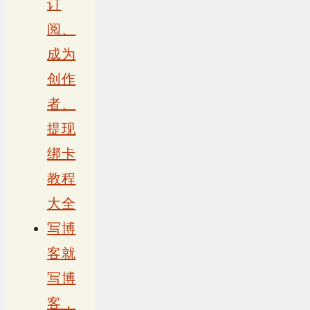
订
阅、
成为
创作
者、
提现
绑卡
教程
大全
写博
客就
写博
客，