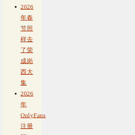
2026
年春
节照
样去
了荣
成岗
西大
集
2026
年
OnlyFans
注册