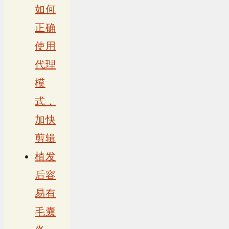
如何
正确
使用
代理
模
式，
加快
剪辑
植发
后容
易有
毛囊