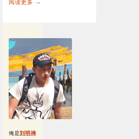
阅读更多 →
俺是
刘明禅