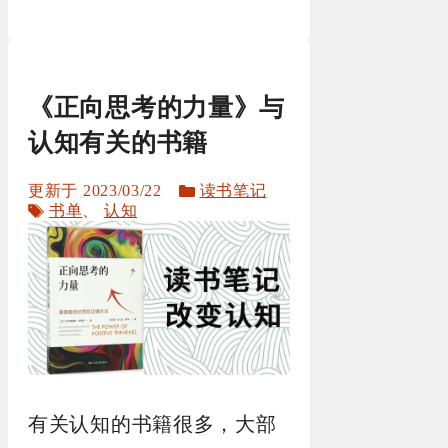
《正向思考的力量》与
认知有关的书籍
分
2023/03/22
读书笔记
标
类
书单
、
认知
签
有关认知的书籍很多，大部