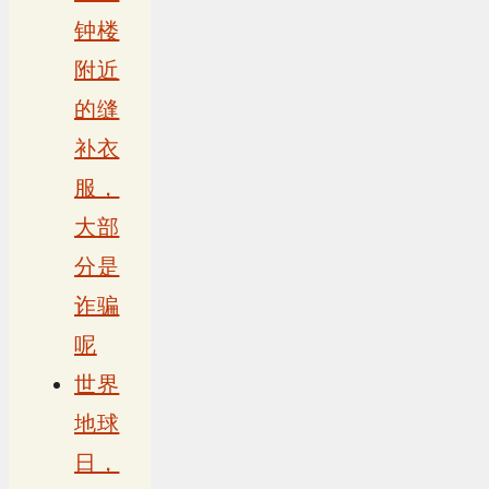
钟楼
附近
的缝
补衣
服，
大部
分是
诈骗
呢
世界
地球
日，