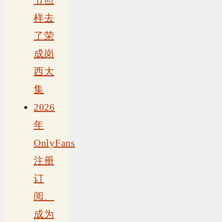
样去
了荣
成岗
西大
集
2026
年
OnlyFans
注册
订
阅、
成为