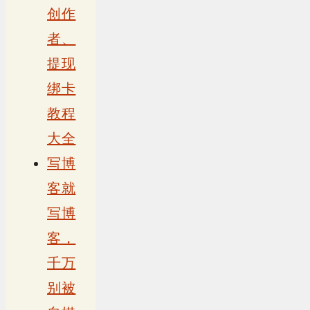
创作
者、
提现
绑卡
教程
大全
写博
客就
写博
客，
千万
别被