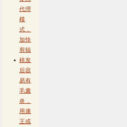
代理
模
式，
加快
剪辑
植发
后容
易有
毛囊
炎，
用康
王或