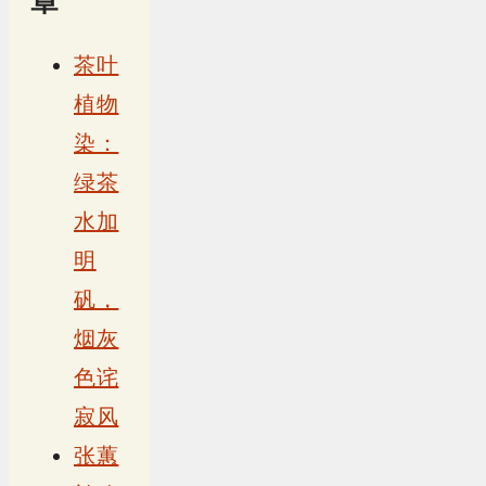
章
茶叶
植物
染：
绿茶
水加
明
矾，
烟灰
色诧
寂风
张蕙