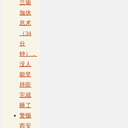
兰瑜
伽休
息术
（34
分
钟），
没人
能坚
持听
完就
睡了
警惕
西安