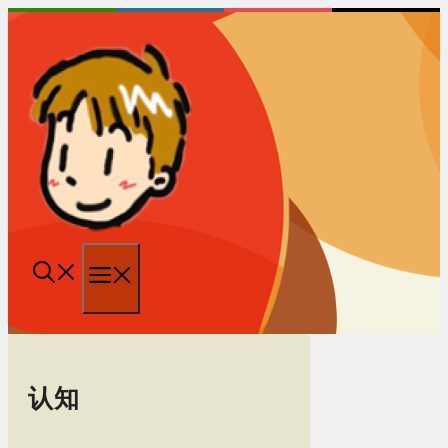
跳
至
内
容
菜
单
认知