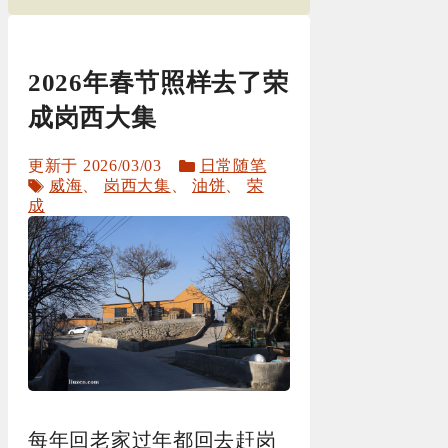
2026年春节照样去了荣
成岗西大集
分
2026/03/03
日常随笔
标
类
威海
、
岗西大集
、
油饼
、
荣
签
成
每年回老家过年都回去赶岗