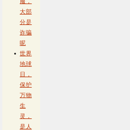
服，
大部
分是
诈骗
呢
世界
地球
日，
保护
万物
生
灵，
是人