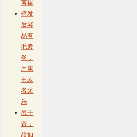
剪辑
植发
后容
易有
毛囊
炎，
用康
王或
者采
乐
吊干
杏，
甜如