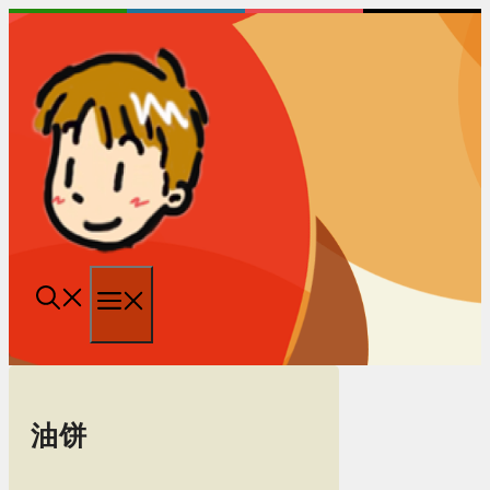
跳
至
内
容
菜
单
油饼