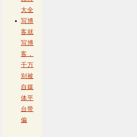
大全
写博
客就
写博
客，
千万
别被
自媒
体平
台带
偏