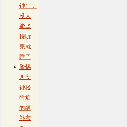
钟），
没人
能坚
持听
完就
睡了
警惕
西安
钟楼
附近
的缝
补衣