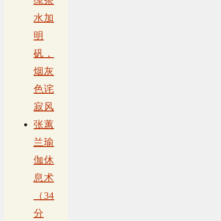
绿茶
水加
明
矾，
烟灰
色诧
寂风
张蕙
兰瑜
伽休
息术
（34
分