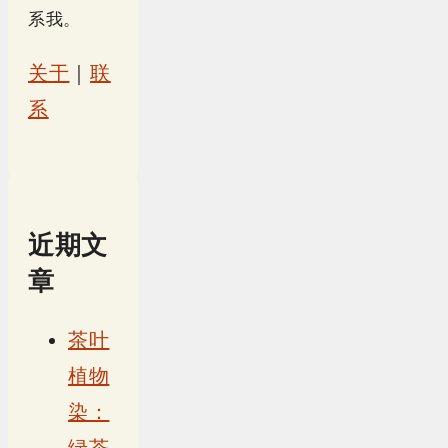
系我。
关于
｜
联
系
近期文
章
茶叶
植物
染：