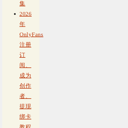
集
2026
年
OnlyFans
注册
订
阅、
成为
创作
者、
提现
绑卡
教程