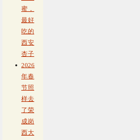
蜜，
最好
吃的
西安
杏子
2026
年春
节照
样去
了荣
成岗
西大