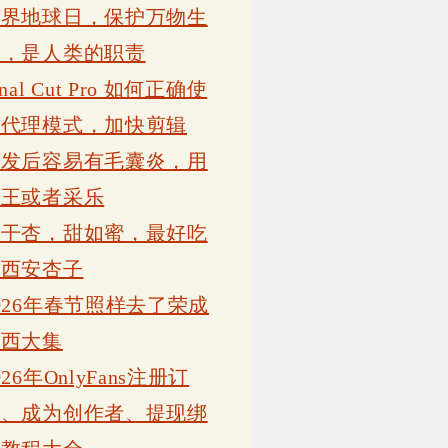
世界地球日，保护万物生
灵，是人类的职责
inal Cut Pro 如何正确使
用代理模式，加快剪辑
植发后容易有毛囊炎，用
康王或者采乐
吊干杏，甜如蜜，最好吃
的西安杏子
026年春节照样去了荣成
岗西大集
026年OnlyFans注册订
阅、成为创作者、提现绑