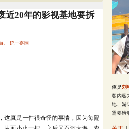
废近20年的影视基地要拆
游
、
统一嘉园
俺是
刘
客内容
地、游
需要请
，这真是一件很奇怪的事情，因为每隔
，从而小火一把，之后又石沉大海，杳
关于