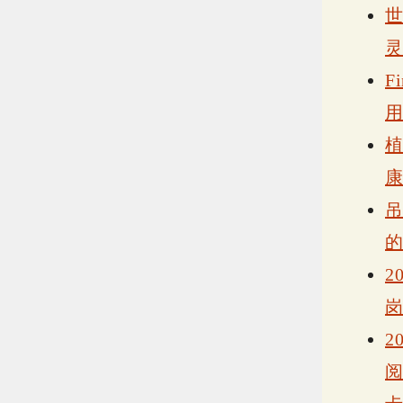
F
2
2