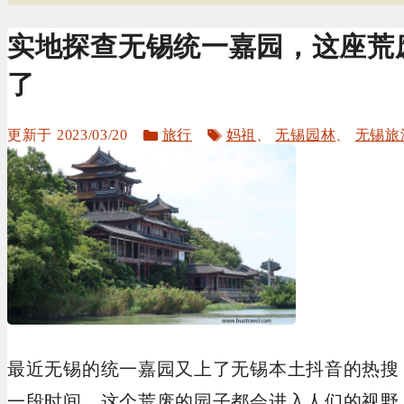
实地探查无锡统一嘉园，这座荒
了
分
标
2023/03/20
旅行
妈祖
、
无锡园林
、
无锡旅
类
签
最近无锡的统一嘉园又上了无锡本土抖音的热搜
一段时间，这个荒废的园子都会进入人们的视野