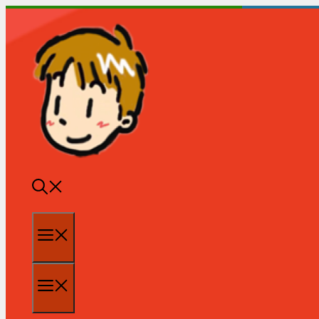
跳
至
内
容
菜
单
菜