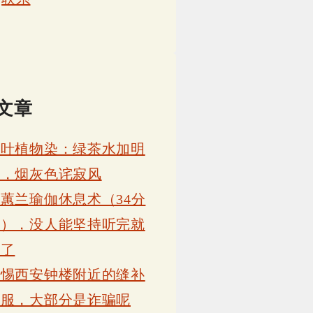
文章
茶叶植物染：绿茶水加明
矾，烟灰色诧寂风
蕙兰瑜伽休息术（34分
钟），没人能坚持听完就
睡了
警惕西安钟楼附近的缝补
衣服，大部分是诈骗呢