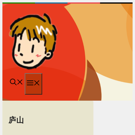
跳
至
内
容
菜
单
庐山