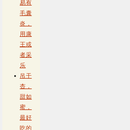
易有
毛囊
炎，
用康
王或
者采
乐
吊干
杏，
甜如
蜜，
最好
吃的