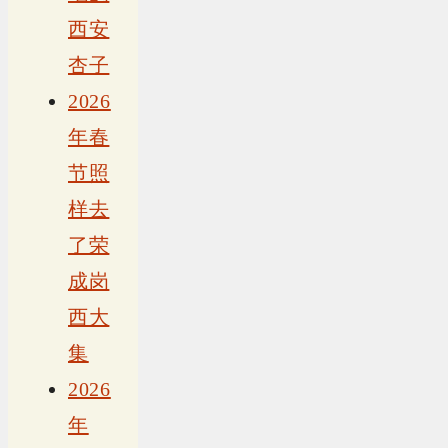
西安
杏子
2026
年春
节照
样去
了荣
成岗
西大
集
2026
年