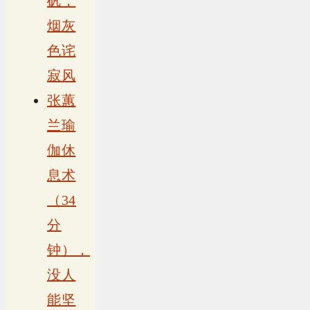
矾，
烟灰
色诧
寂风
张蕙
兰瑜
伽休
息术
（34
分
钟），
没人
能坚