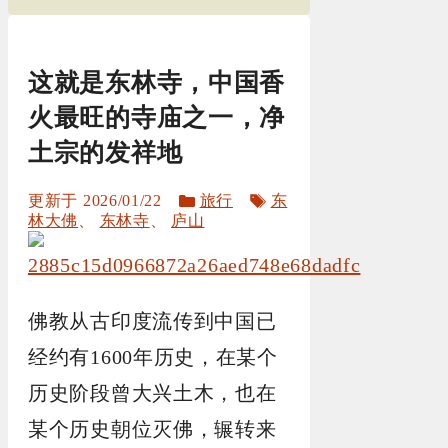
这就是东林寺，中国香
火最旺的寺庙之一，净
土宗的发祥地
分
标
2026/01/22
旅行
东
类
签
林大佛
、
东林寺
、
庐山
佛教从古印度流传到中国已
经约有1600年历史，在某个
历史阶段曾大兴土木，也在
某个历史朝位灭佛，辗转来