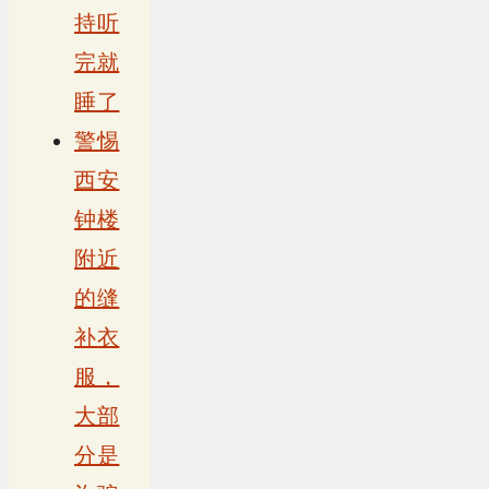
持听
完就
睡了
警惕
西安
钟楼
附近
的缝
补衣
服，
大部
分是