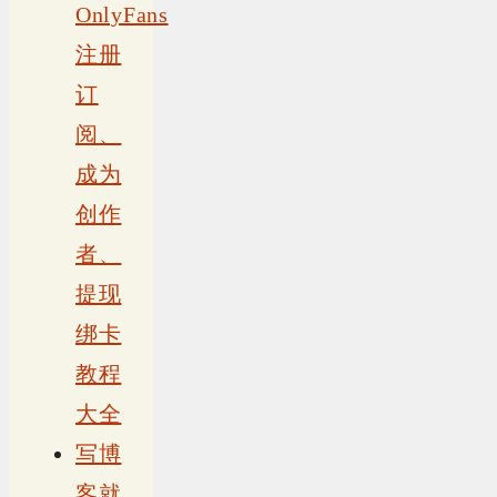
OnlyFans
注册
订
阅、
成为
创作
者、
提现
绑卡
教程
大全
写博
客就