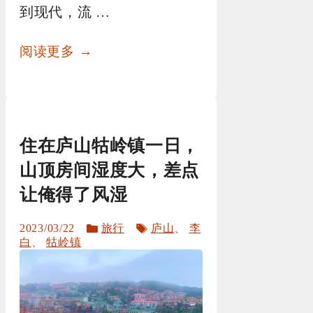
到现代，流 …
阅读更多 →
住在庐山牯岭镇一日，
山顶房间湿度大，差点
让俺得了风湿
分
标
2023/03/22
旅行
庐山
、
李
类
签
白
、
牯岭镇