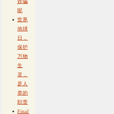
诈骗
呢
世界
地球
日，
保护
万物
生
灵，
是人
类的
职责
Final