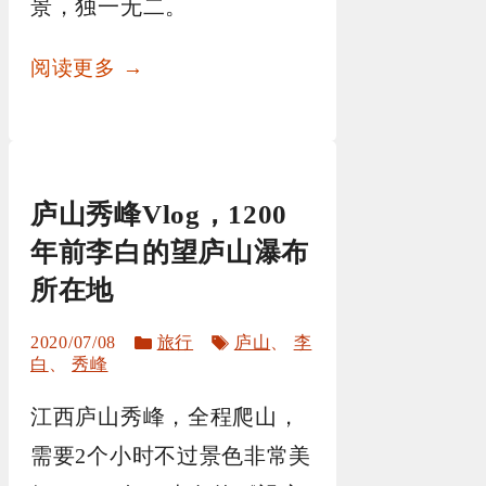
景，独一无二。
阅读更多 →
庐山秀峰Vlog，1200
年前李白的望庐山瀑布
所在地
分
标
2020/07/08
旅行
庐山
、
李
类
签
白
、
秀峰
江西庐山秀峰，全程爬山，
需要2个小时不过景色非常美