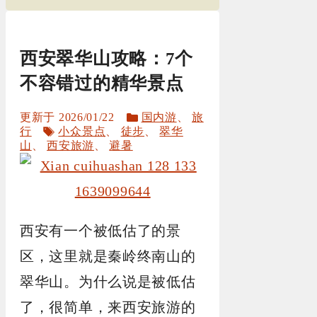
西安翠华山攻略：7个
不容错过的精华景点
分
2026/01/22
国内游
、
旅
标
类
行
小众景点
、
徒步
、
翠华
签
山
、
西安旅游
、
避暑
西安有一个被低估了的景
区，这里就是秦岭终南山的
翠华山。为什么说是被低估
了，很简单，来西安旅游的