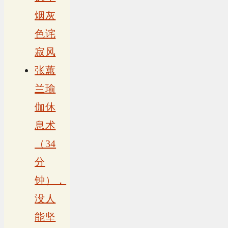
烟灰
色诧
寂风
张蕙
兰瑜
伽休
息术
（34
分
钟），
没人
能坚