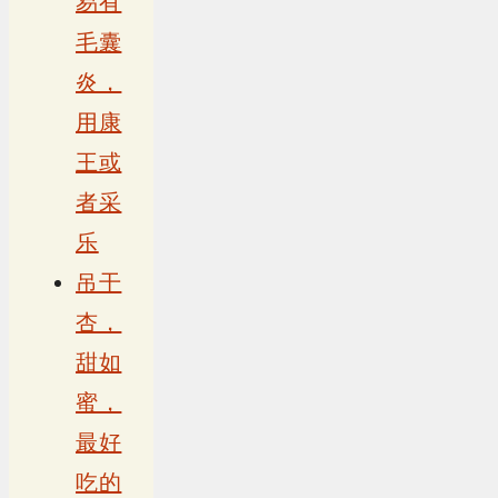
易有
毛囊
炎，
用康
王或
者采
乐
吊干
杏，
甜如
蜜，
最好
吃的