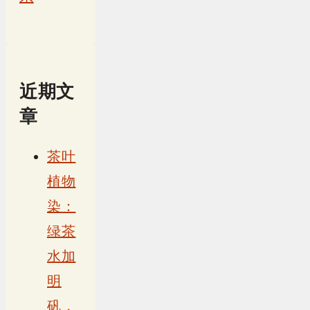
近期文
章
茶叶
植物
染：
绿茶
水加
明
矾，