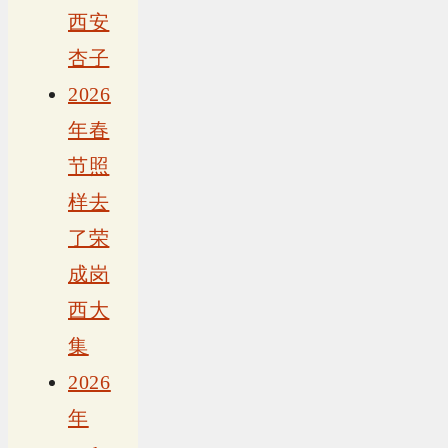
西安
杏子
2026
年春
节照
样去
了荣
成岗
西大
集
2026
年