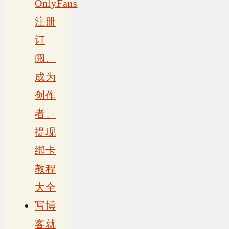
OnlyFans
注册
订
阅、
成为
创作
者、
提现
绑卡
教程
大全
写博
客就