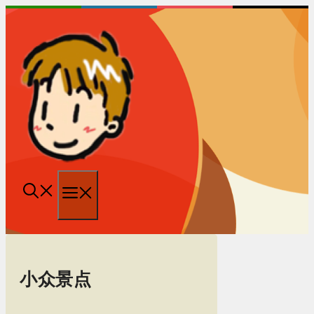
跳
至
内
容
菜
单
小众景点