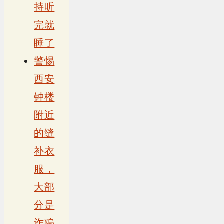
持听
完就
睡了
警惕
西安
钟楼
附近
的缝
补衣
服，
大部
分是
诈骗