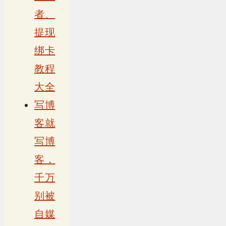
者、
提现
绑卡
教程
大全
写博
客就
写博
客，
千万
别被
自媒