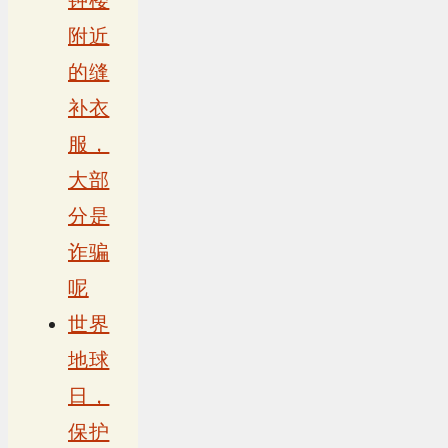
附近
的缝
补衣
服，
大部
分是
诈骗
呢
世界
地球
日，
保护