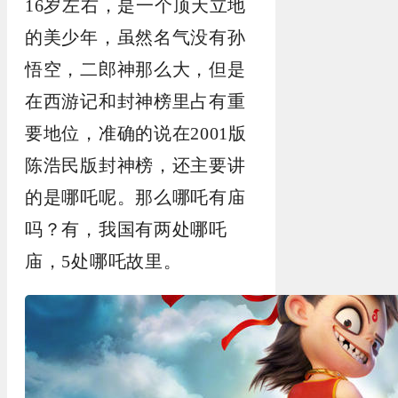
16
岁左右，是一个顶天立地
的美少年，虽然名气没有孙
悟空，二郎神那么大，但是
在西游记和封神榜里占有重
要地位，准确的说在
2001
版
陈浩民版封神榜，还主要讲
的是哪吒呢。那么哪吒有庙
吗？有，我国有两处哪吒
庙，
5
处哪吒故里。