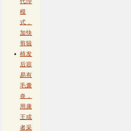
代理
模
式，
加快
剪辑
植发
后容
易有
毛囊
炎，
用康
王或
者采