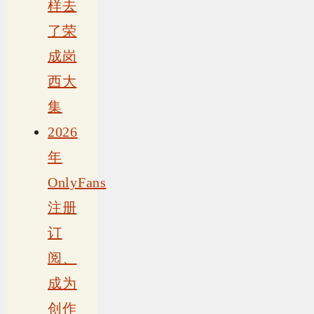
样去
了荣
成岗
西大
集
2026
年
OnlyFans
注册
订
阅、
成为
创作