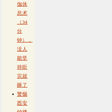
伽休
息术
（34
分
钟），
没人
能坚
持听
完就
睡了
警惕
西安
钟楼