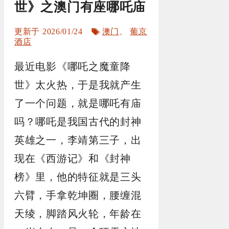
世》之澳门有座哪吒庙
标
2026/01/24
澳门
、
葡京
签
酒店
最近电影《哪吒之魔童降
世》太火热，于是我就产生
了一个问题，就是哪吒有庙
吗？哪吒是我国古代的封神
英雄之一，李靖第三子，出
现在《西游记》和《封神
榜》里，他的特征就是三头
六臂，手拿乾坤圈，腰缠混
天绫，脚踏风火轮，年龄在