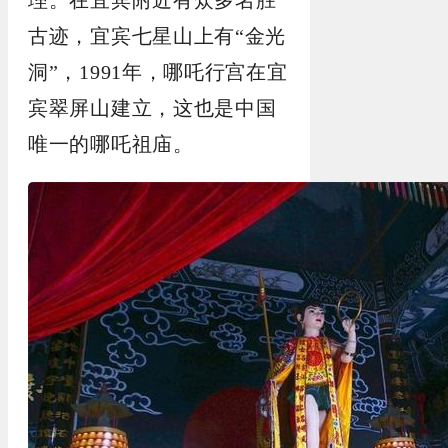
古迹，宜宾七星山上有“金光
洞”，
1991
年，哪吒行宫在宜
宾翠屏山建立，这也是中国
唯一的哪吒祖庙。