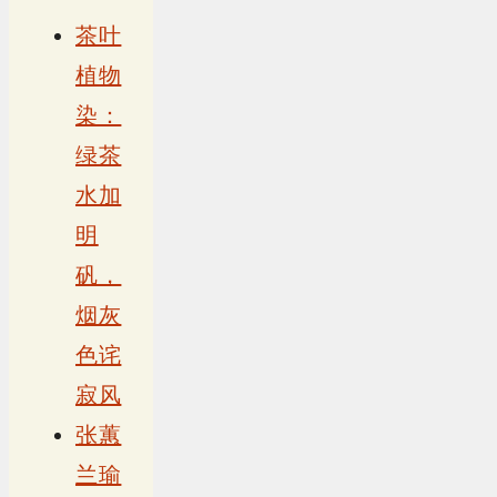
茶叶
植物
染：
绿茶
水加
明
矾，
烟灰
色诧
寂风
张蕙
兰瑜