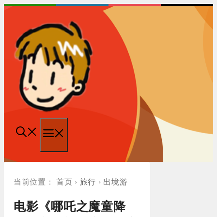
跳
至
内
容
菜
单
首页
›
旅行
›
出境游
电影《哪吒之魔童降