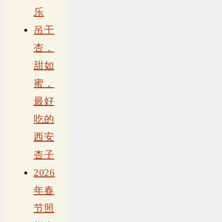
乐
吊干
杏，
甜如
蜜，
最好
吃的
西安
杏子
2026
年春
节照