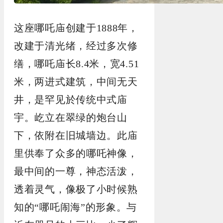
这座哪吒庙创建于
1888
年，
改建于清光绪，经过多次修
缮，哪吒庙长
8.4
米，宽
4.51
米，两进式建筑，中间无天
井，是罕见於传统中式庙
宇。屹立在翠绿的
炮台
山
下，依附在旧城墙边。此庙
里供奉了众多的哪吒神像，
最中间的一尊，神态活泼，
透着灵气，像极了小时候熟
知的“哪吒闹海”的形象。与