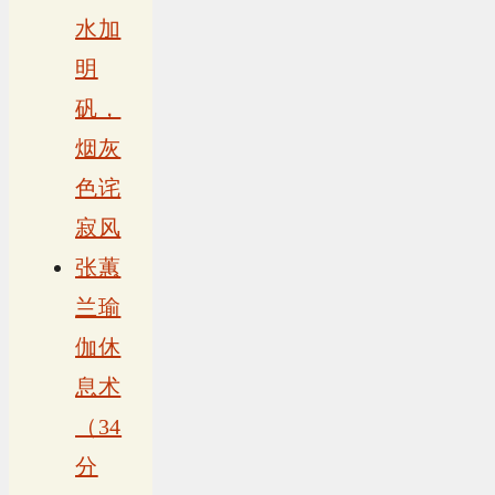
水加
明
矾，
烟灰
色诧
寂风
张蕙
兰瑜
伽休
息术
（34
分