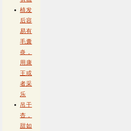
植发
后容
易有
毛囊
炎，
用康
王或
者采
乐
吊干
杏，
甜如