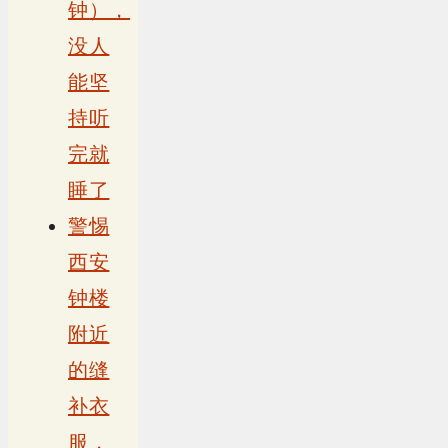
钟），
没人
能坚
持听
完就
睡了
警惕
西安
钟楼
附近
的缝
补衣
服，