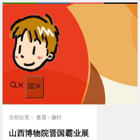
跳
至
内
容
菜
单
首页
›
旅行
山西博物院晋国霸业展