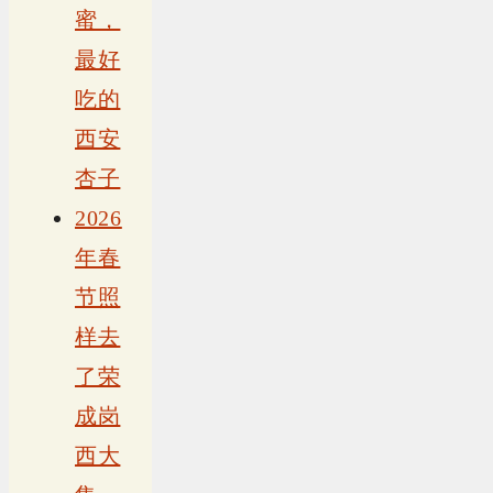
蜜，
最好
吃的
西安
杏子
2026
年春
节照
样去
了荣
成岗
西大