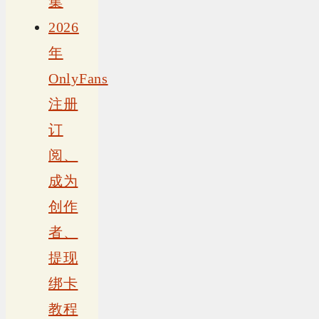
集
2026
年
OnlyFans
注册
订
阅、
成为
创作
者、
提现
绑卡
教程