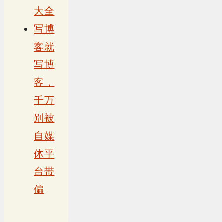
大全
写博
客就
写博
客，
千万
别被
自媒
体平
台带
偏