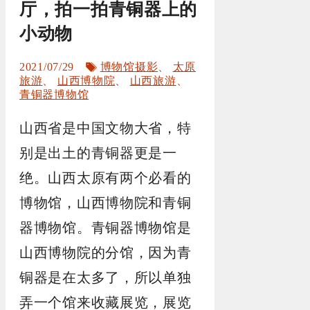
厅，拍一拍青铜器上的
小动物
标
2021/07/29
博物馆摄影
、
太原
签
旅游
、
山西博物院
、
山西旅游
、
青铜器博物馆
山西省是中国文物大省，特
别是出土的青铜器更是一
绝。山西太原有两个必看的
博物馆，山西博物院和青铜
器博物馆。青铜器博物馆是
山西博物院的分馆，因为青
铜器是在太多了，所以单独
弄一个馆来收藏展览，展览