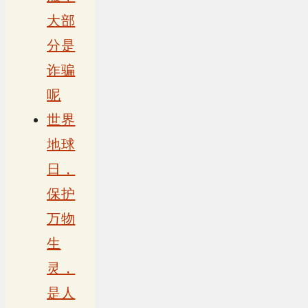
大部
分是
诈骗
呢
世界
地球
日，
保护
万物
生
灵，
是人