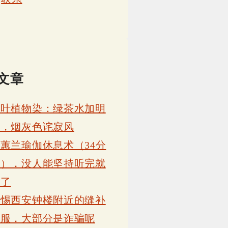
文章
茶叶植物染：绿茶水加明
矾，烟灰色诧寂风
蕙兰瑜伽休息术（34分
钟），没人能坚持听完就
睡了
警惕西安钟楼附近的缝补
衣服，大部分是诈骗呢