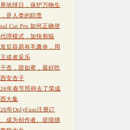
世界地球日，保护万物生
灵，是人类的职责
inal Cut Pro 如何正确使
用代理模式，加快剪辑
植发后容易有毛囊炎，用
康王或者采乐
吊干杏，甜如蜜，最好吃
的西安杏子
026年春节照样去了荣成
岗西大集
026年OnlyFans注册订
阅、成为创作者、提现绑