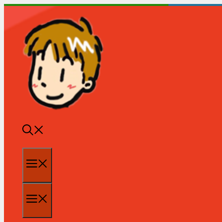
跳
至
内
容
菜
单
菜