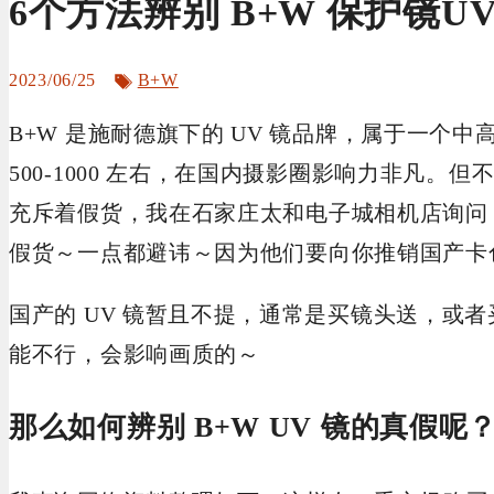
6个方法辨别 B+W 保护镜U
标
2023/06/25
B+W
签
B+W 是施耐德旗下的 UV 镜品牌，属于一个中
500-1000 左右，在国内摄影圈影响力非凡。但
充斥着假货，我在石家庄太和电子城相机店询问
假货～一点都避讳～因为他们要向你推销国产卡
国产的 UV 镜暂且不提，通常是买镜头送，或
能不行，会影响画质的～
那么如何辨别 B+W UV 镜的真假呢