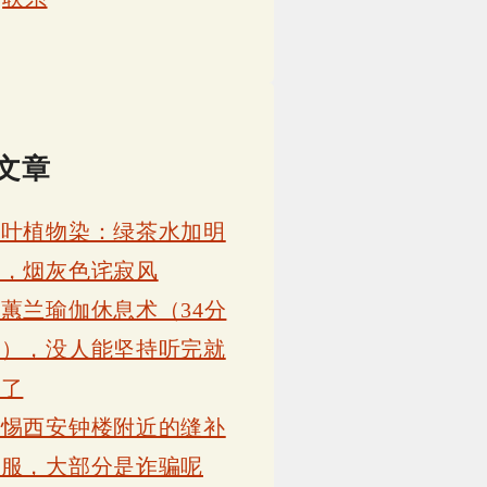
文章
茶叶植物染：绿茶水加明
矾，烟灰色诧寂风
蕙兰瑜伽休息术（34分
钟），没人能坚持听完就
睡了
警惕西安钟楼附近的缝补
衣服，大部分是诈骗呢