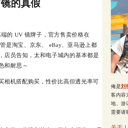
V镜的真假
高端的 UV 镜牌子，官方售卖价格在
不管是淘宝、京东、 eBay、亚马逊上都
，店员告知，太和电子城内的基本都是
色和耐思～
者买相机搭配购买，性价比高但透光率可
俺是
刘
客内容
地、游
？
需要请
关于