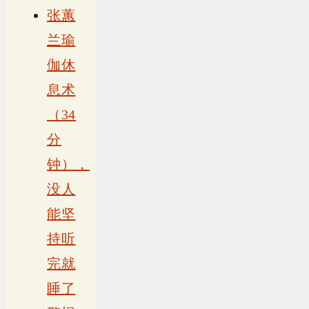
张蕙
兰瑜
伽休
息术
（34
分
钟），
没人
能坚
持听
完就
睡了