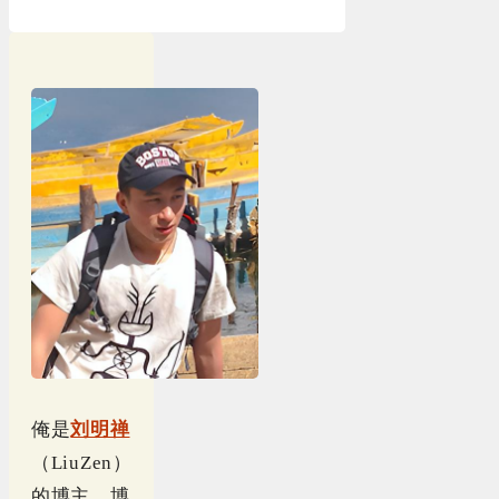
俺是
刘明禅
（LiuZen）
的博主，博