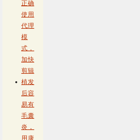
正确
使用
代理
模
式，
加快
剪辑
植发
后容
易有
毛囊
炎，
用康