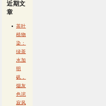
近期文
章
茶叶
植物
染：
绿茶
水加
明
矾，
烟灰
色诧
寂风