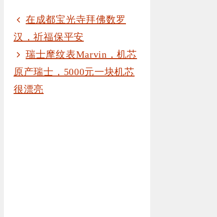
在成都宝光寺拜佛数罗
汉，祈福保平安
瑞士摩纹表Marvin，机芯
原产瑞士，5000元一块机芯
很漂亮