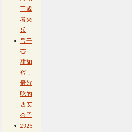
王或
者采
乐
吊干
杏，
甜如
蜜，
最好
吃的
西安
杏子
2026