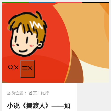
跳
至
内
容
菜
单
首页
›
旅行
小说《摆渡人》——如