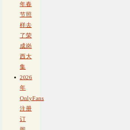
年春
节照
样去
了荣
成岗
西大
集
2026
年
OnlyFans
注册
订
阅、