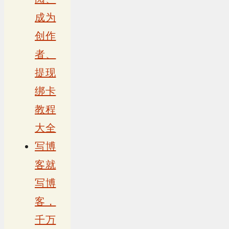
成为
创作
者、
提现
绑卡
教程
大全
写博
客就
写博
客，
千万