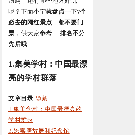
浪屿，还有哪些地方好玩
呢？下面小宁就
盘点一下7个
必去的网红景点
，
都不要门
票
，供大家参考！
排名不分
先后哦
1.集美学村：中国最漂
亮的学村群落
文章目录
隐藏
1.集美学村：中国最漂亮的
学村群落
2.陈嘉庚故居和纪念馆