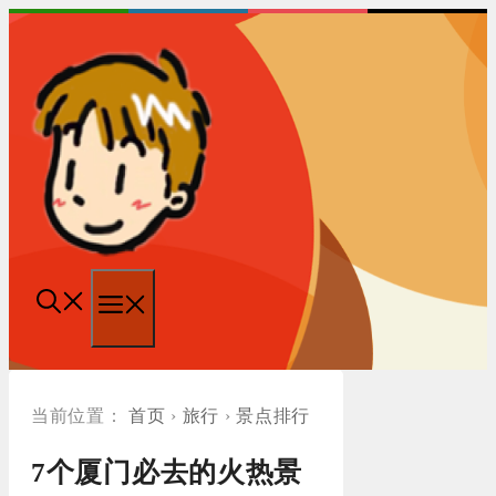
跳
至
内
容
菜
单
首页
›
旅行
›
景点排行
7个厦门必去的火热景