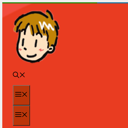
跳
至
内
容
菜
单
菜