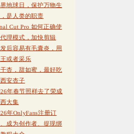
世界地球日，保护万物生
灵，是人类的职责
inal Cut Pro 如何正确使
用代理模式，加快剪辑
植发后容易有毛囊炎，用
康王或者采乐
吊干杏，甜如蜜，最好吃
的西安杏子
026年春节照样去了荣成
岗西大集
026年OnlyFans注册订
阅、成为创作者、提现绑