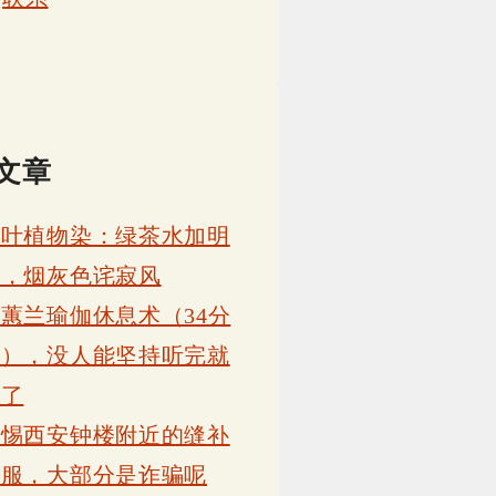
文章
茶叶植物染：绿茶水加明
矾，烟灰色诧寂风
蕙兰瑜伽休息术（34分
钟），没人能坚持听完就
睡了
警惕西安钟楼附近的缝补
衣服，大部分是诈骗呢