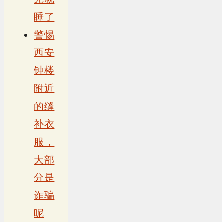
睡了
警惕
西安
钟楼
附近
的缝
补衣
服，
大部
分是
诈骗
呢