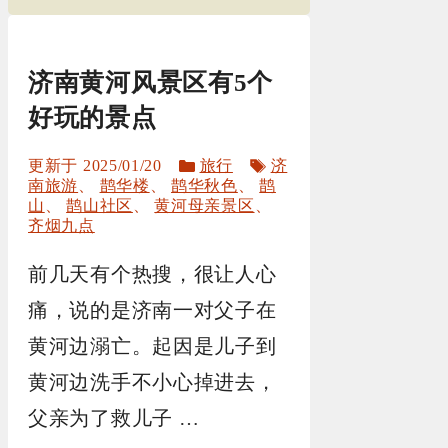
济南黄河风景区有5个
好玩的景点
分
标
2025/01/20
旅行
济
类
签
南旅游
、
鹊华楼
、
鹊华秋色
、
鹊
山
、
鹊山社区
、
黄河母亲景区
、
齐烟九点
前几天有个热搜，很让人心
痛，说的是济南一对父子在
黄河边溺亡。起因是儿子到
黄河边洗手不小心掉进去，
父亲为了救儿子 …