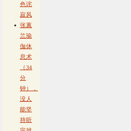
色诧
寂风
张蕙
兰瑜
伽休
息术
（34
分
钟），
没人
能坚
持听
完就