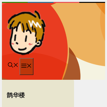
跳
至
内
容
菜
单
鹊华楼