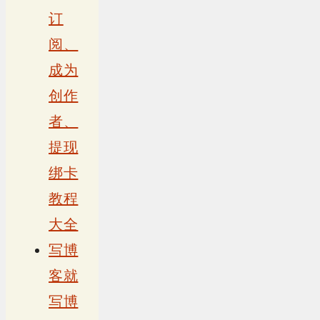
订
阅、
成为
创作
者、
提现
绑卡
教程
大全
写博
客就
写博