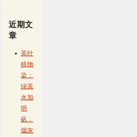
近期文
章
茶叶
植物
染：
绿茶
水加
明
矾，
烟灰