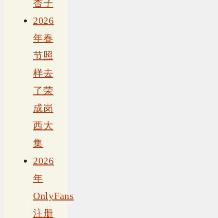
杏子
2026
年春
节照
样去
了荣
成岗
西大
集
2026
年
OnlyFans
注册