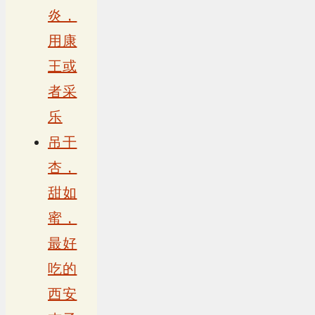
炎，
用康
王或
者采
乐
吊干
杏，
甜如
蜜，
最好
吃的
西安