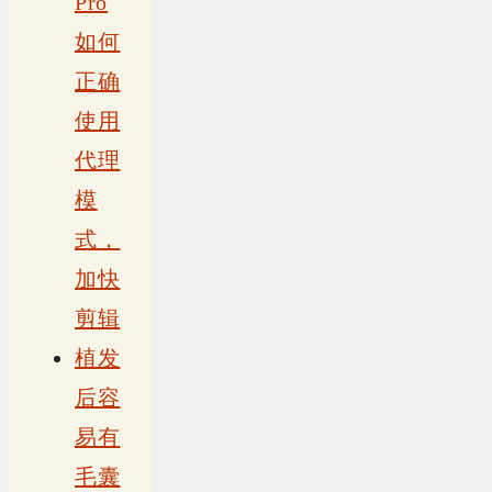
Pro
如何
正确
使用
代理
模
式，
加快
剪辑
植发
后容
易有
毛囊