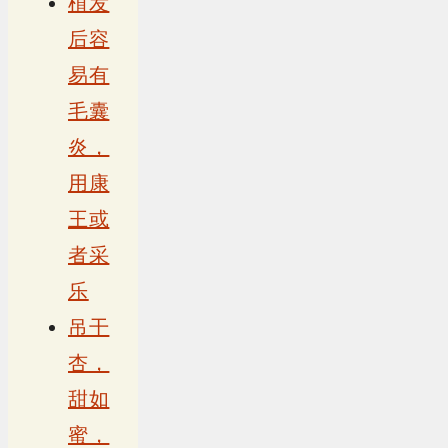
植发
后容
易有
毛囊
炎，
用康
王或
者采
乐
吊干
杏，
甜如
蜜，