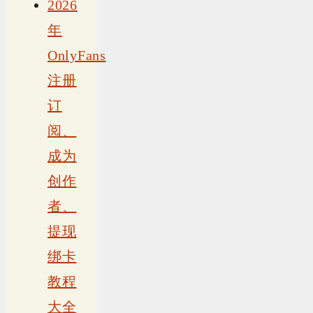
2026
年
OnlyFans
注册
订
阅、
成为
创作
者、
提现
绑卡
教程
大全