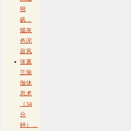
明
矾，
烟灰
色诧
寂风
张蕙
兰瑜
伽休
息术
（34
分
钟），