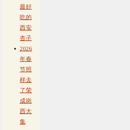
最好
吃的
西安
杏子
2026
年春
节照
样去
了荣
成岗
西大
集