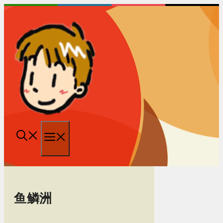
跳
至
内
容
菜
单
鱼鳞洲