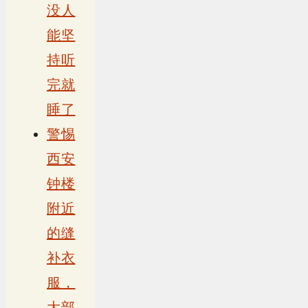
没人
能坚
持听
完就
睡了
警惕
西安
钟楼
附近
的缝
补衣
服，
大部