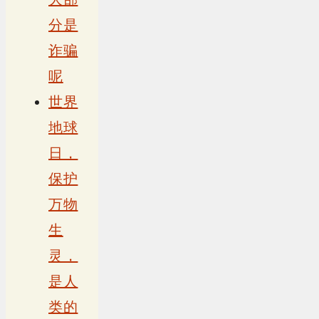
分是
诈骗
呢
世界
地球
日，
保护
万物
生
灵，
是人
类的