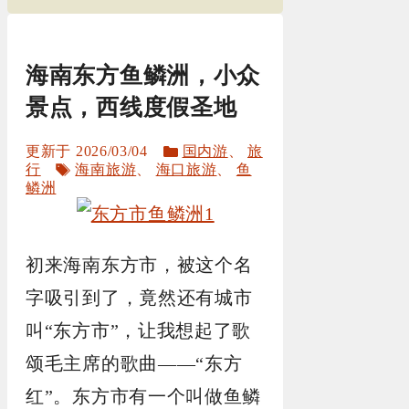
海南东方鱼鳞洲，小众
景点，西线度假圣地
分
2026/03/04
国内游
、
旅
标
类
行
海南旅游
、
海口旅游
、
鱼
签
鳞洲
初来海南东方市，被这个名
字吸引到了，竟然还有城市
叫“东方市”，让我想起了歌
颂毛主席的歌曲——“东方
红”。东方市有一个叫做鱼鳞