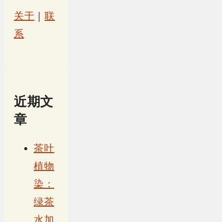
关于
｜
联
系
近期文
章
茶叶
植物
染：
绿茶
水加