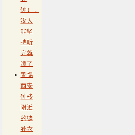
钟），
没人
能坚
持听
完就
睡了
警惕
西安
钟楼
附近
的缝
补衣