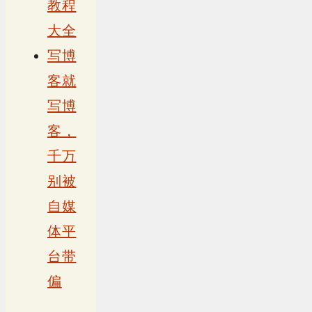
教程
大全
写博
客就
写博
客，
千万
别被
自媒
体平
台带
偏