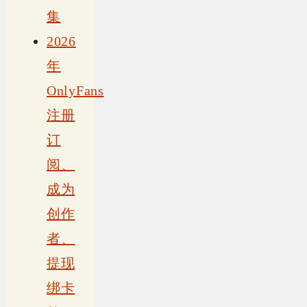
集
2026
年
OnlyFans
注册
订
阅、
成为
创作
者、
提现
绑卡