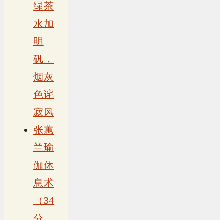
绿茶
水加
明
矾，
烟灰
色诧
寂风
张蕙
兰瑜
伽休
息术
（34
分