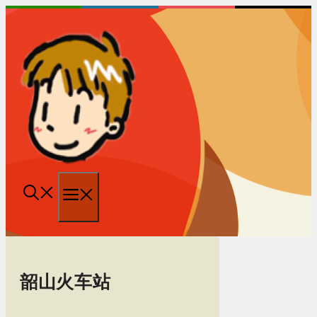
跳
至
内
容
菜
单
韶山火车站