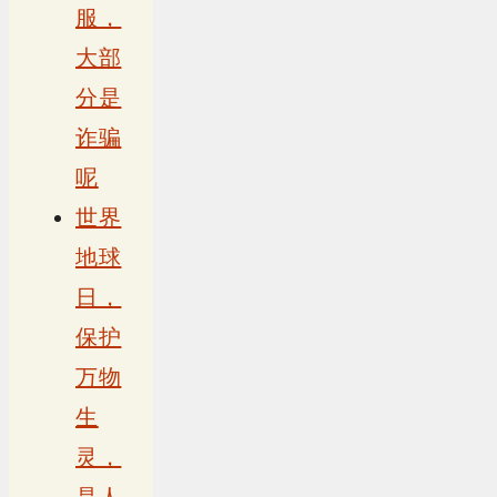
服，
大部
分是
诈骗
呢
世界
地球
日，
保护
万物
生
灵，