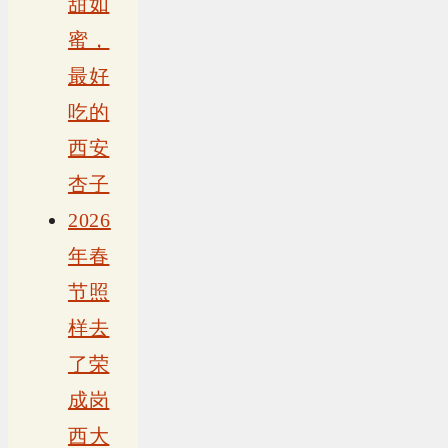
甜如
蜜，
最好
吃的
西安
杏子
2026
年春
节照
样去
了荣
成岗
西大