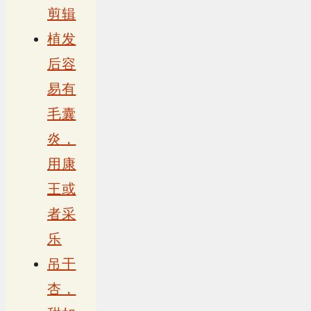
剪辑
植发
后容
易有
毛囊
炎，
用康
王或
者采
乐
吊干
杏，