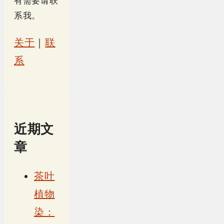
有需要请联
系我。
关于
｜
联
系
近期文
章
茶叶
植物
染：