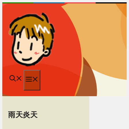
跳
至
内
容
菜
单
雨天炎天