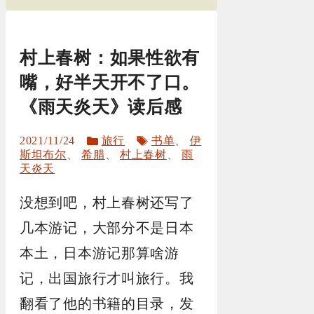
村上春树：如果性欲有
嘴，好半天开不了口。
《雨天炎天》读后感
分
标
2021/11/24
旅行
书单
、
伊
类
签
斯坦布尔
、
希腊
、
村上春树
、
雨
天炎天
没想到吧，村上春树还写了
几本游记，大部分不是日本
本土，日本游记那算啥游
记，出国旅行才叫旅行。我
翻看了他的书籍的目录，发