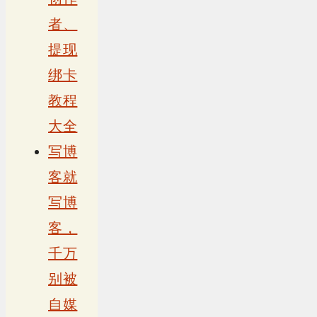
者、
提现
绑卡
教程
大全
写博
客就
写博
客，
千万
别被
自媒