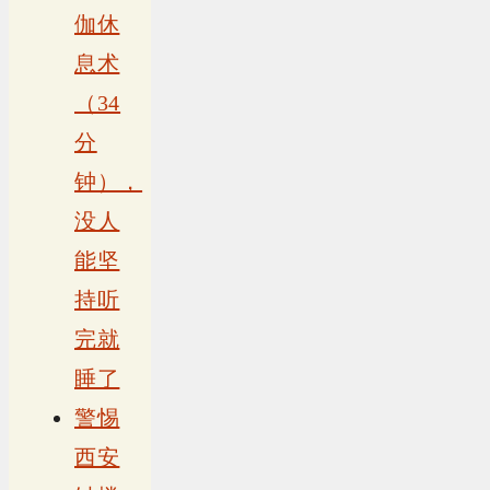
伽休
息术
（34
分
钟），
没人
能坚
持听
完就
睡了
警惕
西安