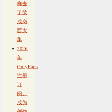
样去
了荣
成岗
西大
集
2026
年
OnlyFans
注册
订
阅、
成为
创作