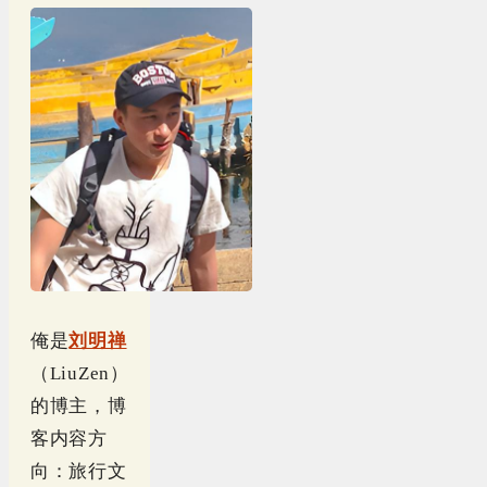
俺是
刘明禅
（LiuZen）
的博主，博
客内容方
向：旅行文