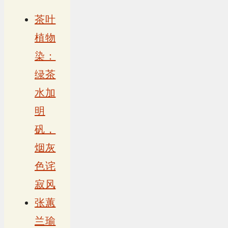
茶叶
植物
染：
绿茶
水加
明
矾，
烟灰
色诧
寂风
张蕙
兰瑜