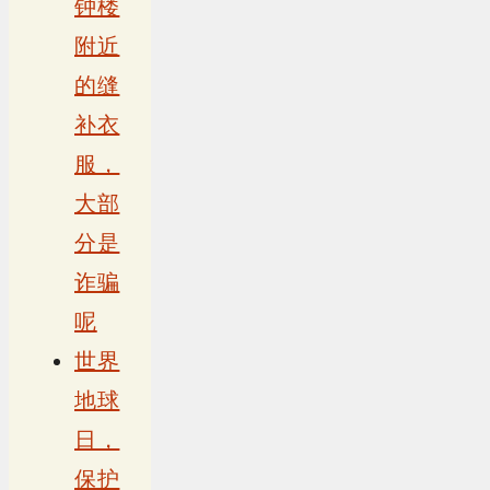
钟楼
附近
的缝
补衣
服，
大部
分是
诈骗
呢
世界
地球
日，
保护