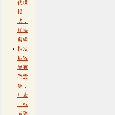
代理
模
式，
加快
剪辑
植发
后容
易有
毛囊
炎，
用康
王或
者采