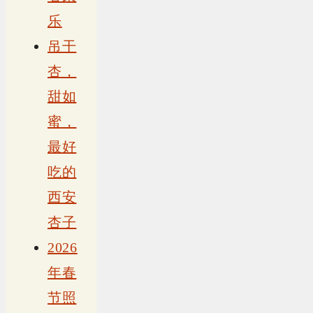
乐
吊干
杏，
甜如
蜜，
最好
吃的
西安
杏子
2026
年春
节照