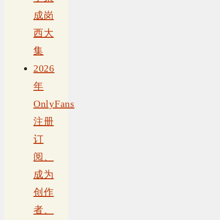
成岗
西大
集
2026
年
OnlyFans
注册
订
阅、
成为
创作
者、