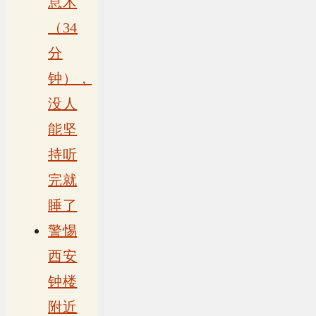
息术
（34
分
钟），
没人
能坚
持听
完就
睡了
警惕
西安
钟楼
附近