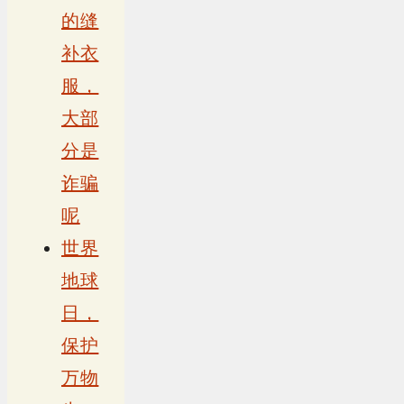
的缝
补衣
服，
大部
分是
诈骗
呢
世界
地球
日，
保护
万物