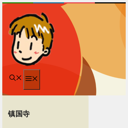
跳
至
内
容
菜
单
镇国寺