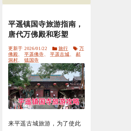
平遥镇国寺旅游指南，
唐代万佛殿和彩塑
分
标
2026/01/22
旅行
万
类
签
佛殿
、
平遥佛寺
、
平遥古城
、
郝
洞村
、
镇国寺
来平遥古城旅游，为了使此