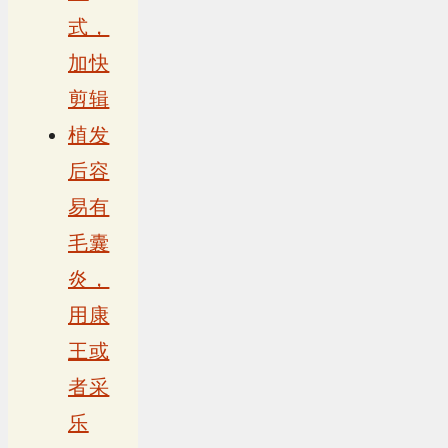
式，
加快
剪辑
植发
后容
易有
毛囊
炎，
用康
王或
者采
乐