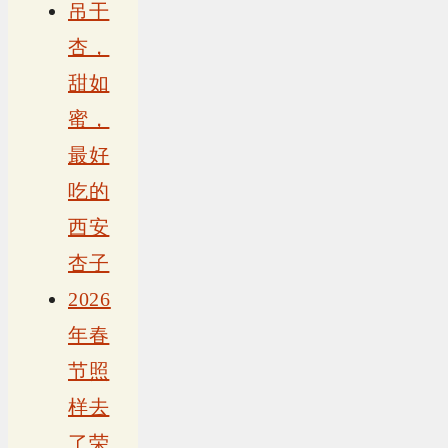
吊干
杏，
甜如
蜜，
最好
吃的
西安
杏子
2026
年春
节照
样去
了荣