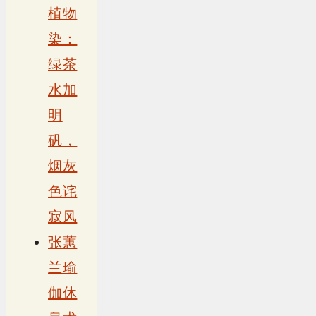
植物
染：
绿茶
水加
明
矾，
烟灰
色诧
寂风
张蕙
兰瑜
伽休