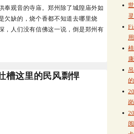
供奉观音的寺庙。郑州除了城隍庙外如
是欠缺的，烧个香都不知道去哪里烧
F
深，人们没有信佛这一说，倒是郑州有
吐槽这里的民风剽悍
2
2