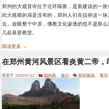
郑州的大观音寺位于北环陈寨，是新建设的一座
此大规模的庙是没有的，郑州人们在信仰这一块
去。放眼整个中原，佛教文化渗透的也不是那么
几处基督教堂。
阅读更多 →
在郑州黄河风景区看炎黄二帝，
分
标
2026/01/22
国内游
、
旅行
郑州旅游
、
黄河
类
签