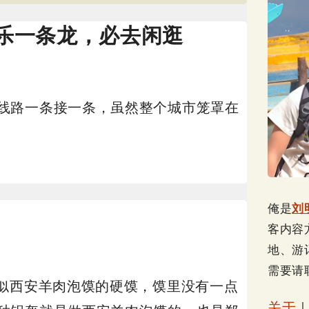
乐一条龙，必去闲逛
线路一条接一条，虽然整个城市笼罩在
俺是
刘
客内容
地、游
需要请
类似西安羊肉泡馍的硬馍，馍里没有一点
关于