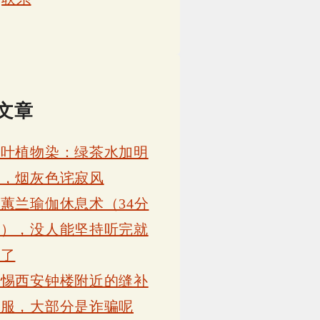
文章
茶叶植物染：绿茶水加明
矾，烟灰色诧寂风
蕙兰瑜伽休息术（34分
钟），没人能坚持听完就
睡了
警惕西安钟楼附近的缝补
衣服，大部分是诈骗呢