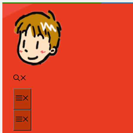
跳
至
内
容
菜
单
菜