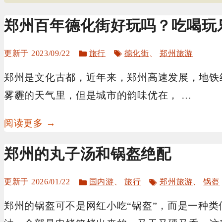
郑州百年德化街好玩吗？吃喝玩
分
标
2023/09/22
旅行
德化街
、
郑州旅游
类
签
郑州是文化古都，近年来，郑州高速发展，地铁
雾霾的天气里，但是城市的韵味优在， …
阅读更多 →
郑州的丸子汤和锅盔绝配
分
标
2026/01/22
国内游
、
旅行
郑州旅游
、
锅盔
类
签
郑州的锅盔可不是网红小吃“锅盔”，而是一种