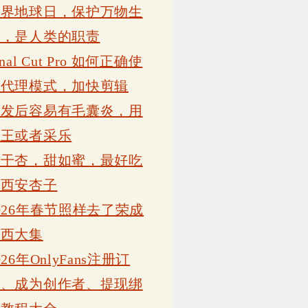
世界地球日，保护万物生
灵，是人类的职责
inal Cut Pro 如何正确使
用代理模式，加快剪辑
植发后容易有毛囊炎，用
康王或者采乐
吊干杏，甜如蜜，最好吃
的西安杏子
026年春节照样去了荣成
岗西大集
026年OnlyFans注册订
阅、成为创作者、提现绑