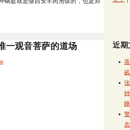
种锅盔就是做西安羊肉泡馍的，也是郑
近期
唯一观音菩萨的道场
游
张