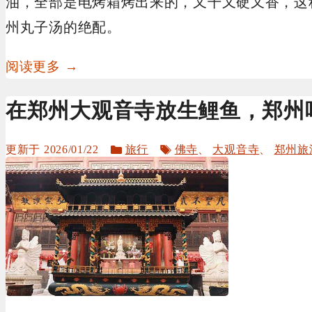
油，全部是电烤箱烤出来的，又干又硬又香，这
州丸子汤的绝配。
阅读更多 →
在郑州大观音寺放生鲤鱼，郑州
分
标
2026/01/22
旅行
佛寺
、
大观音寺
、
郑州旅
类
签