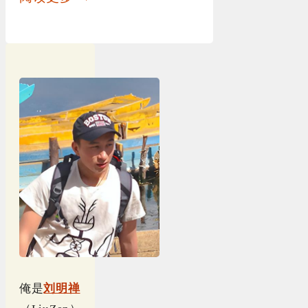
俺是
刘明禅