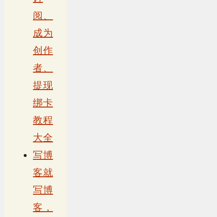
阅、
成为
创作
者、
提现
绑卡
教程
大全
写博
客就
写博
客，