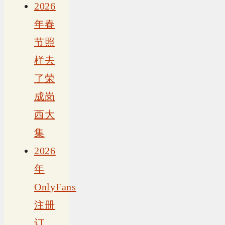
2026
年春
节照
样去
了荣
成岗
西大
集
2026
年
OnlyFans
注册
订