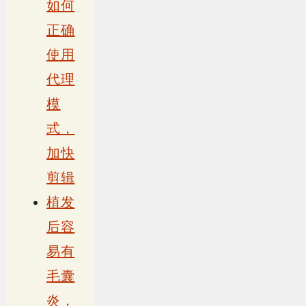
如何
正确
使用
代理
模
式，
加快
剪辑
植发
后容
易有
毛囊
炎，