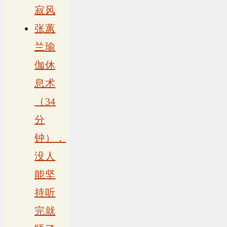
寂风
张蕙
兰瑜
伽休
息术
（34
分
钟），
没人
能坚
持听
完就