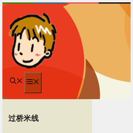
跳
至
内
容
菜
单
过桥米线