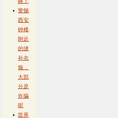
睡了
警惕
西安
钟楼
附近
的缝
补衣
服，
大部
分是
诈骗
呢
世界