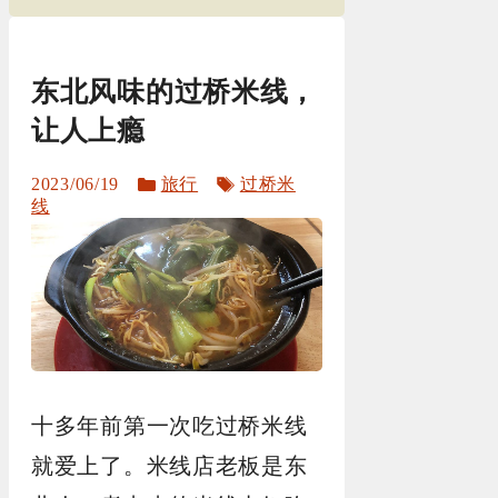
东北风味的过桥米线，
让人上瘾
分
标
2023/06/19
旅行
过桥米
类
签
线
十多年前第一次吃过桥米线
就爱上了。米线店老板是东