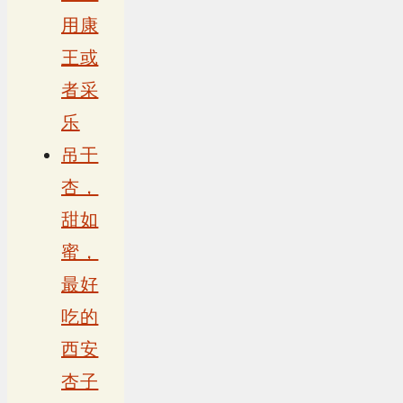
用康
王或
者采
乐
吊干
杏，
甜如
蜜，
最好
吃的
西安
杏子