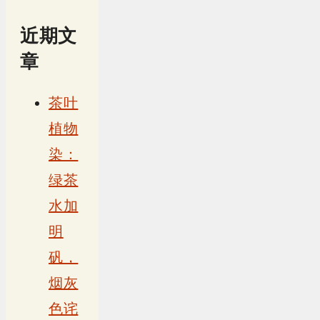
近期文
章
茶叶
植物
染：
绿茶
水加
明
矾，
烟灰
色诧