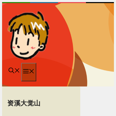
跳
至
内
容
菜
单
资溪大觉山