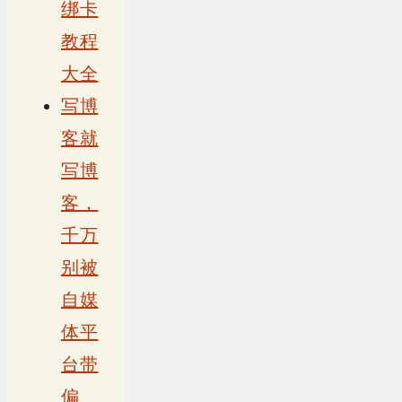
绑卡
教程
大全
写博
客就
写博
客，
千万
别被
自媒
体平
台带
偏