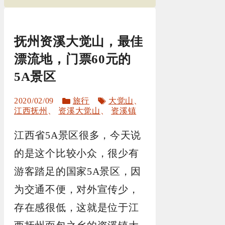
抚州资溪大觉山，最佳
漂流地，门票60元的
5A景区
分
标
2020/02/09
旅行
大觉山
、
类
签
江西抚州
、
资溪大觉山
、
资溪镇
江西省5A景区很多，今天说
的是这个比较小众，很少有
游客踏足的国家5A景区，因
为交通不便，对外宣传少，
存在感很低，这就是位于江