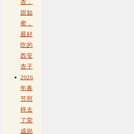
杏，
甜如
蜜，
最好
吃的
西安
杏子
2026
年春
节照
样去
了荣
成岗