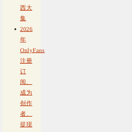
西大
集
2026
年
OnlyFans
注册
订
阅、
成为
创作
者、
提现