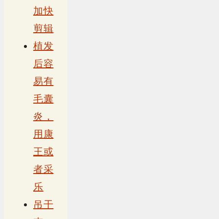
加快
剪辑
植发
后容
易有
毛囊
炎，
用康
王或
者采
乐
吊干