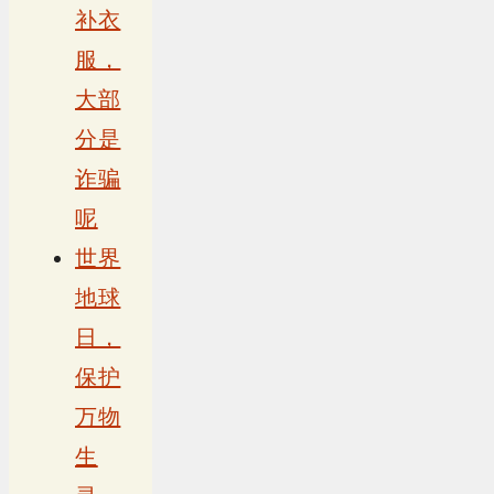
补衣
服，
大部
分是
诈骗
呢
世界
地球
日，
保护
万物
生