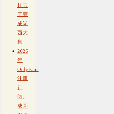
样去
了荣
成岗
西大
集
2026
年
OnlyFans
注册
订
阅、
成为