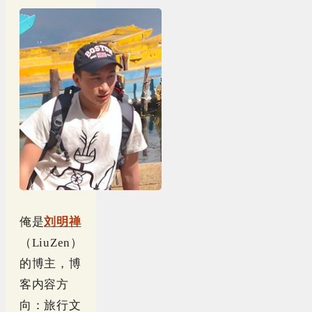
俺是
刘明禅
（LiuZen）
的博主，博
客内容方
向：旅行文