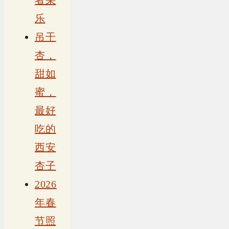
乐
吊干
杏，
甜如
蜜，
最好
吃的
西安
杏子
2026
年春
节照