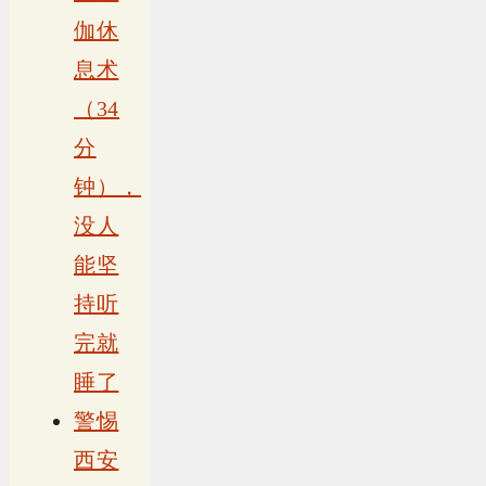
伽休
息术
（34
分
钟），
没人
能坚
持听
完就
睡了
警惕
西安