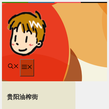
跳
至
内
容
菜
单
贵阳油榨街