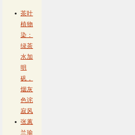
茶叶
植物
染：
绿茶
水加
明
矾，
烟灰
色诧
寂风
张蕙
兰瑜