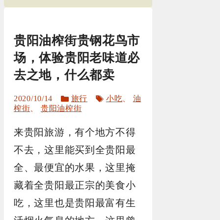
贵阳油榨街贵钢花鸟市
场，体验贵阳老味道必
去之地，什么都卖
分
标
2020/10/14
旅行
小吃
、
油
类
签
榨街
、
贵阳油榨街
来贵阳旅游，有个地方不得
不去，这里能买到全贵阳最
全、最便宜的水果，这里掩
藏着全贵阳最正宗的美食小
吃，这里也是贵阳最富有生