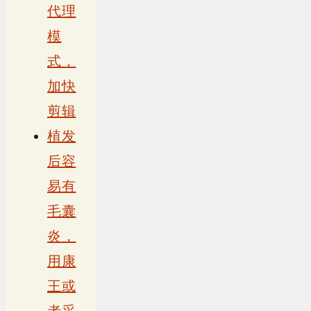
代理
模
式，
加快
剪辑
植发
后容
易有
毛囊
炎，
用康
王或
者采