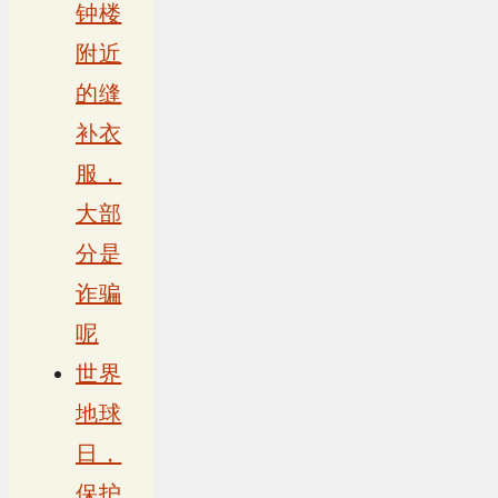
钟楼
附近
的缝
补衣
服，
大部
分是
诈骗
呢
世界
地球
日，
保护