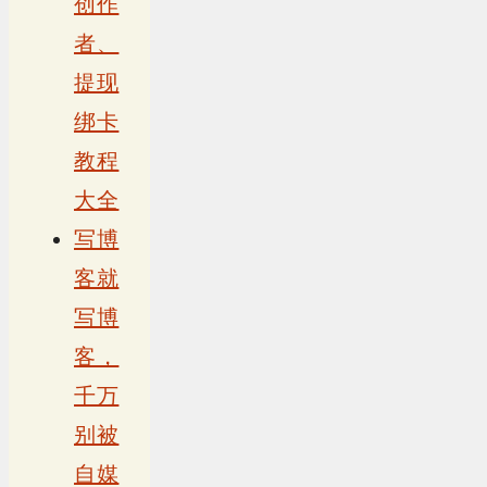
创作
者、
提现
绑卡
教程
大全
写博
客就
写博
客，
千万
别被
自媒