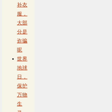
补衣
服，
大部
分是
诈骗
呢
世界
地球
日，
保护
万物
生