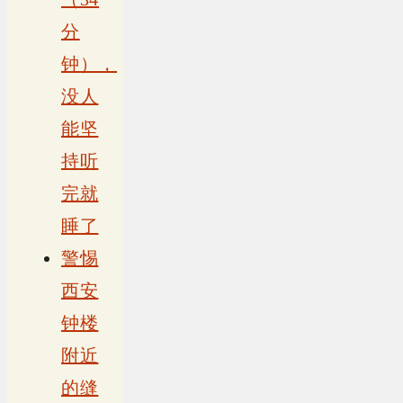
分
钟），
没人
能坚
持听
完就
睡了
警惕
西安
钟楼
附近
的缝