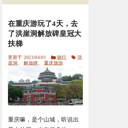
在重庆游玩了4天，去
了洪崖洞解放碑皇冠大
扶梯
分
标
2023/04/01
旅行
洪
类
签
崖洞
、
解放碑
、
重庆旅游
重庆嘛，是个山城，听说出