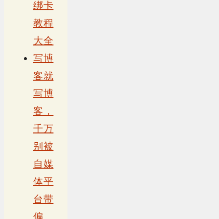
绑卡
教程
大全
写博
客就
写博
客，
千万
别被
自媒
体平
台带
偏