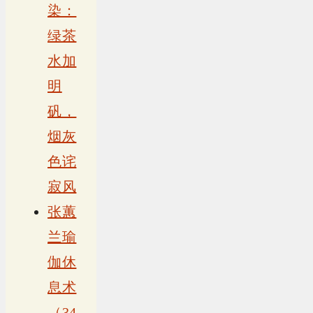
染：
绿茶
水加
明
矾，
烟灰
色诧
寂风
张蕙
兰瑜
伽休
息术
（34