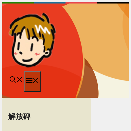
跳
至
内
容
菜
单
解放碑