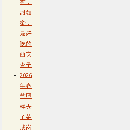
杏，
甜如
蜜，
最好
吃的
西安
杏子
2026
年春
节照
样去
了荣
成岗