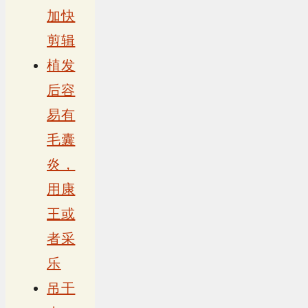
加快
剪辑
植发
后容
易有
毛囊
炎，
用康
王或
者采
乐
吊干