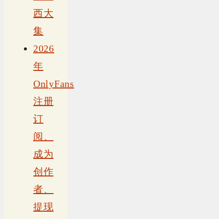
西大
集
2026
年
OnlyFans
注册
订
阅、
成为
创作
者、
提现