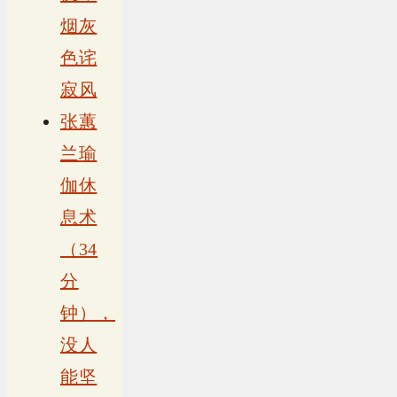
烟灰
色诧
寂风
张蕙
兰瑜
伽休
息术
（34
分
钟），
没人
能坚