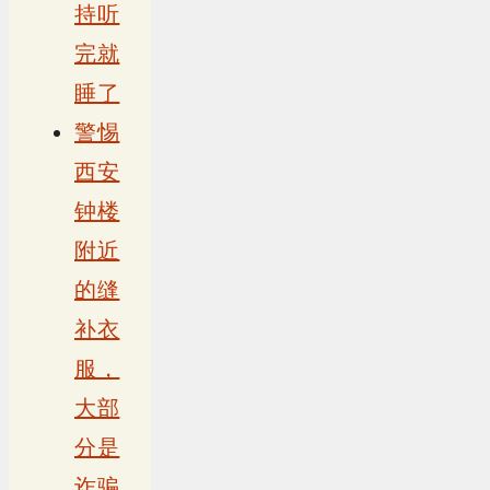
持听
完就
睡了
警惕
西安
钟楼
附近
的缝
补衣
服，
大部
分是
诈骗