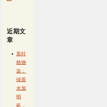
近期文
章
茶叶
植物
染：
绿茶
水加
明
矾，