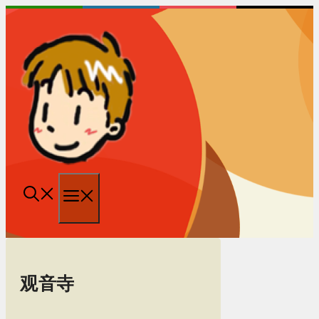
跳
至
内
容
菜
单
观音寺