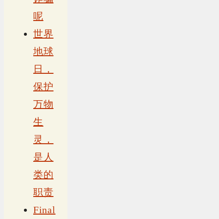
呢
世界
地球
日，
保护
万物
生
灵，
是人
类的
职责
Final