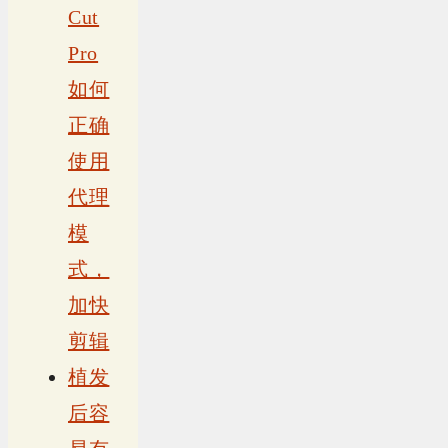
Cut
Pro
如何
正确
使用
代理
模
式，
加快
剪辑
植发
后容