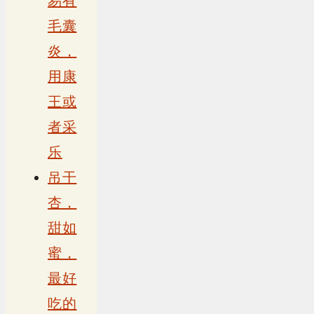
易有
毛囊
炎，
用康
王或
者采
乐
吊干
杏，
甜如
蜜，
最好
吃的