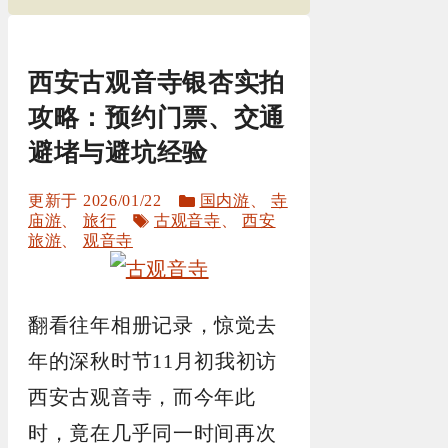
西安古观音寺银杏实拍
攻略：预约门票、交通
避堵与避坑经验
分
2026/01/22
国内游
、
寺
标
类
庙游
、
旅行
古观音寺
、
西安
签
旅游
、
观音寺
翻看往年相册记录，惊觉去
年的深秋时节11月初我初访
西安古观音寺，而今年此
时，竟在几乎同一时间再次