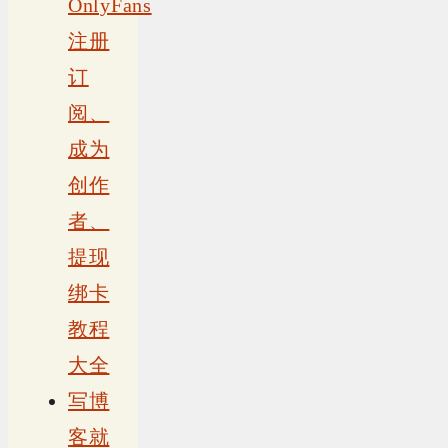
OnlyFans
注册
订
阅、
成为
创作
者、
提现
绑卡
教程
大全
写博
客就