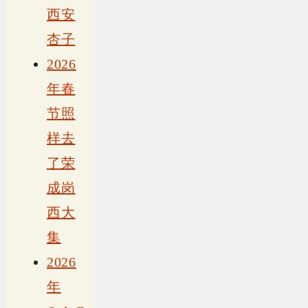
西安
杏子
2026
年春
节照
样去
了荣
成岗
西大
集
2026
年