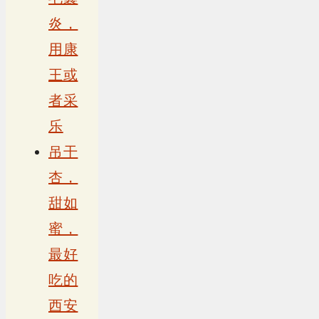
炎，
用康
王或
者采
乐
吊干
杏，
甜如
蜜，
最好
吃的
西安