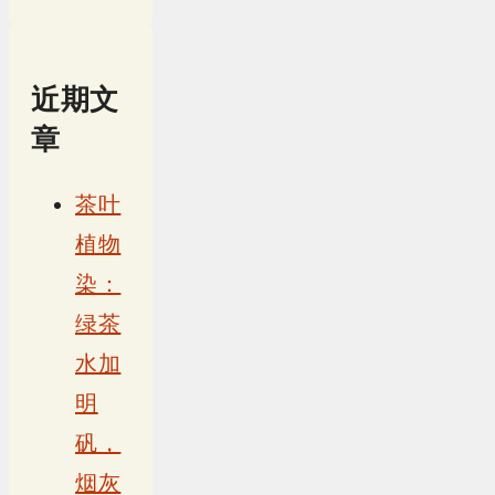
近期文
章
茶叶
植物
染：
绿茶
水加
明
矾，
烟灰