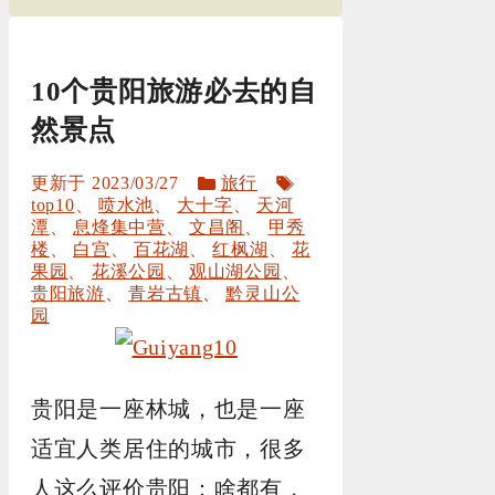
10个贵阳旅游必去的自
然景点
分
标
2023/03/27
旅行
类
签
top10
、
喷水池
、
大十字
、
天河
潭
、
息烽集中营
、
文昌阁
、
甲秀
楼
、
白宫
、
百花湖
、
红枫湖
、
花
果园
、
花溪公园
、
观山湖公园
、
贵阳旅游
、
青岩古镇
、
黔灵山公
园
贵阳是一座林城，也是一座
适宜人类居住的城市，很多
人这么评价贵阳：啥都有，