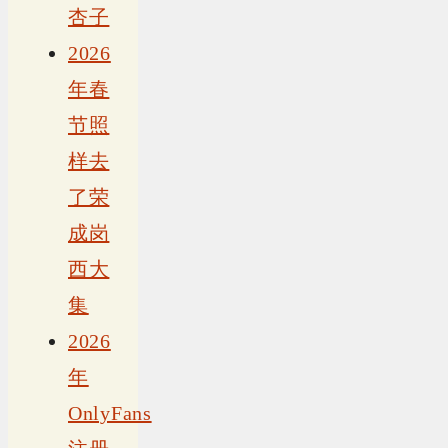
杏子
2026
年春
节照
样去
了荣
成岗
西大
集
2026
年
OnlyFans