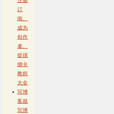
注册
订
阅、
成为
创作
者、
提现
绑卡
教程
大全
写博
客就
写博