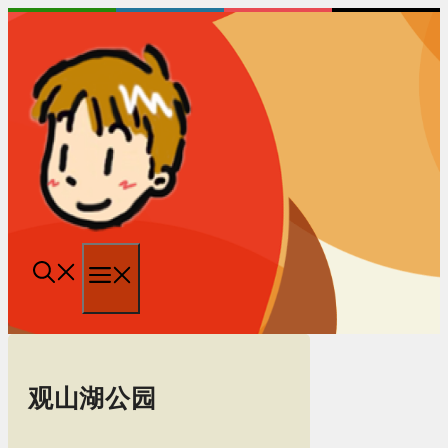
跳
至
内
容
菜
单
观山湖公园