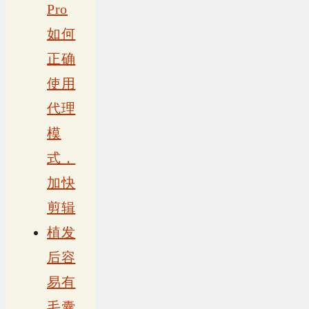
Pro
如何
正确
使用
代理
模
式，
加快
剪辑
植发
后容
易有
毛囊