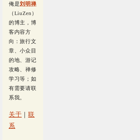
俺是
刘明禅
（LiuZen）
的博主，博
客内容方
向：旅行文
章、小众目
的地、游记
攻略、禅修
学习等；如
有需要请联
系我。
关于
｜
联
系