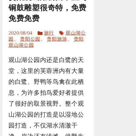
铜鼓雕塑很奇特，免费
免费免费
分
标
2020/08/04
旅行
观山湖公
类
签
园
、
贵阳公园
、
贵阳旅游
、
贵阳
观山湖公园
观山湖公园内还是白鹭的天
堂，这里的芙蓉洲内有大量
的白鹭、野鸭等鸟禽在此栖
息，为许多拍鸟爱好者提供
了很好的取景视野。整个观
山湖公园的打造是以湿地公
园打造，不仅湖水清澈干