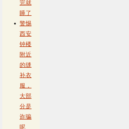
完就
睡了
警惕
西安
钟楼
附近
的缝
补衣
服，
大部
分是
诈骗
呢