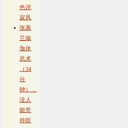
色诧
寂风
张蕙
兰瑜
伽休
息术
（34
分
钟），
没人
能坚
持听