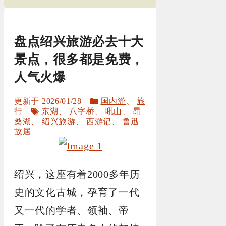
盘点绍兴旅游必去十大
景点，很多都是免费，
人气火爆
分
2026/01/28
国内游
、
旅
标
类
行
东湖
、
八字桥
、
吼山
、
昂
签
桑湖
、
绍兴旅游
、
西游记
、
鲁迅
故居
绍兴，这座有着2000多年历
史的文化古城，孕育了一代
又一代的学者、领袖、帝