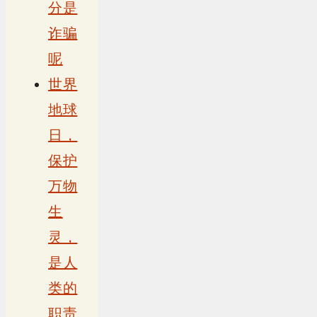
分是
诈骗
呢
世界
地球
日，
保护
万物
生
灵，
是人
类的
职责