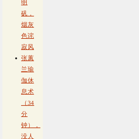
明
矾，
烟灰
色诧
寂风
张蕙
兰瑜
伽休
息术
（34
分
钟），
没人