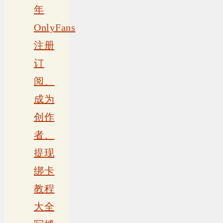
年
OnlyFans
注册
订
阅、
成为
创作
者、
提现
绑卡
教程
大全