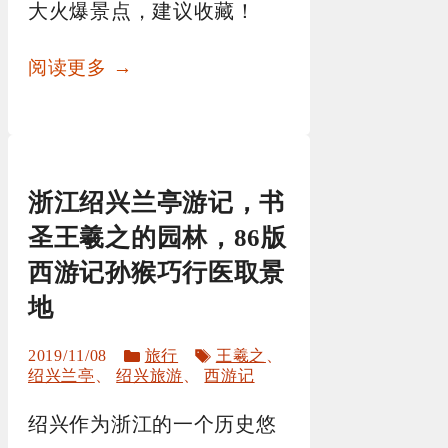
大火爆景点，建议收藏！
阅读更多 →
浙江绍兴兰亭游记，书
圣王羲之的园林，86版
西游记孙猴巧行医取景
地
分
标
2019/11/08
旅行
王羲之
、
类
签
绍兴兰亭
、
绍兴旅游
、
西游记
绍兴作为浙江的一个历史悠