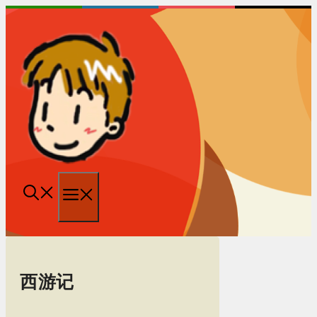
跳
至
内
容
菜
单
西游记