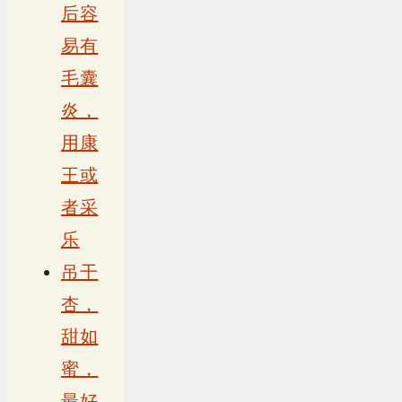
后容
易有
毛囊
炎，
用康
王或
者采
乐
吊干
杏，
甜如
蜜，
最好