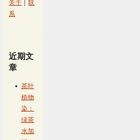
关于
｜
联
系
近期文
章
茶叶
植物
染：
绿茶
水加