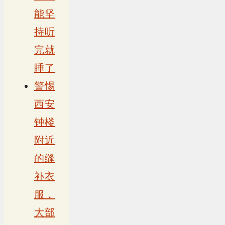
能坚
持听
完就
睡了
警惕
西安
钟楼
附近
的缝
补衣
服，
大部