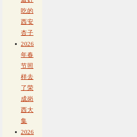
吃的
西安
杏子
2026
年春
节照
样去
了荣
成岗
西大
集
2026