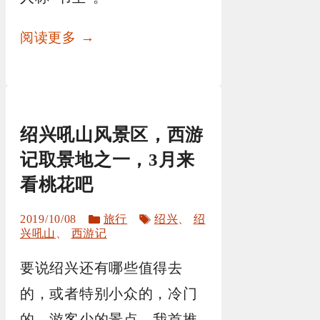
阅读更多 →
绍兴吼山风景区，西游
记取景地之一，3月来
看桃花吧
分
标
2019/10/08
旅行
绍兴
、
绍
类
签
兴吼山
、
西游记
要说绍兴还有哪些值得去
的，或者特别小众的，冷门
的，游客少的景点，我首推